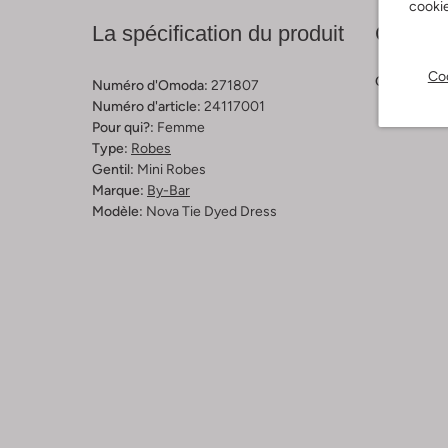
cookie
La spécification du produit
Compos
Coo
Couleur:
No
Numéro d'Omoda:
271807
Numéro d'article:
24117001
Pour qui?:
Femme
Type:
Robes
Gentil:
Mini Robes
Marque:
By-Bar
Modèle:
Nova Tie Dyed Dress