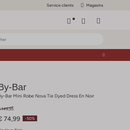
Service clients
Magasins
By-Bar
By-Bar Mini Robe Nova Tie Dyed Dress En Noir
€ 149,95
€ 74,99
-50%