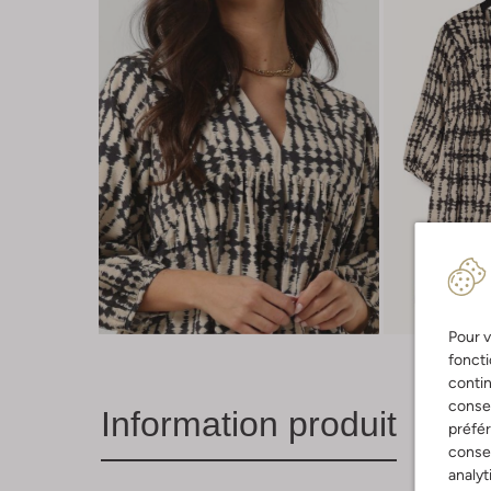
Pour v
foncti
contin
consen
Information produit
préfé
consen
analyt