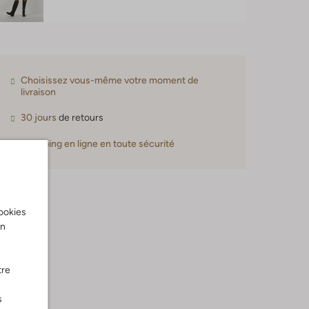
Choisissez vous-même votre moment de
livraison
30 jours
de retours
Shopping en ligne en toute sécurité
cookies
on
tre
s