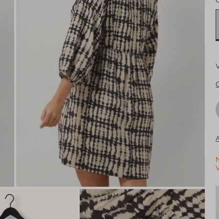
V
G
A
N
V