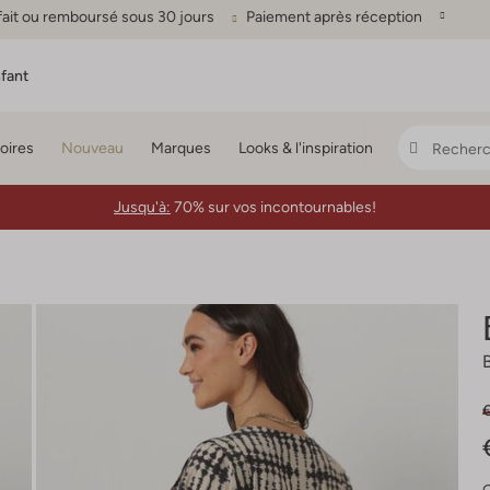
fait ou remboursé sous 30 jours
Paiement après réception
fant
oires
Nouveau
Marques
Looks & l'inspiration
Jusqu'à:
70% sur vos incontournables!