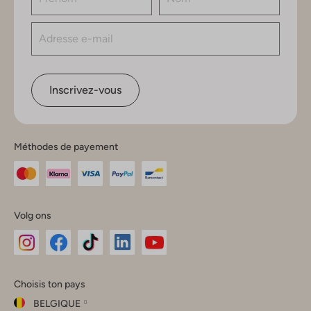
Inscrivez-vous
Méthodes de payement
Volg ons
Omoda
Omoda
Omoda
Omoda
Omoda
Choisis ton pays
Instagram
Facebook
TikTok
LinkedIn
YouTube
BELGIQUE