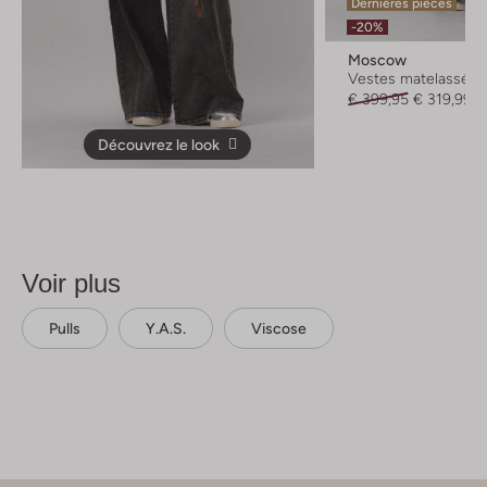
Dernières pièces
-20%
Moscow
Vestes matelassées
€ 399,95
€ 319,99
Découvrez le look
Voir plus
Pulls
Y.a.s.
Viscose