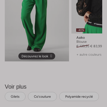
-40%
Aaiko
Blouse
€ 139,95
€ 83,99
+ autre couleurs
Découvrez le look
Voir plus
Gilets
Co'couture
Polyamide recyclé