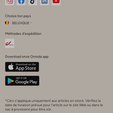
Omoda
Omoda
Omoda
Omoda
Omoda
Choisis ton pays
Instagram
Facebook
TikTok
LinkedIn
YouTube
BELGIQUE
Choisis
Méthodes d'expédition
ton
Fermer
pays
Nederland
België
(Nederlands)
Download onze Omoda app
Belgique
(Français)
Deutschland
*Ceci s'applique uniquement aux articles en stock. Vérifiez la
date de livraison prévue pour l'article sur le site Web ou dans le
sac à provisions pour être sûr.