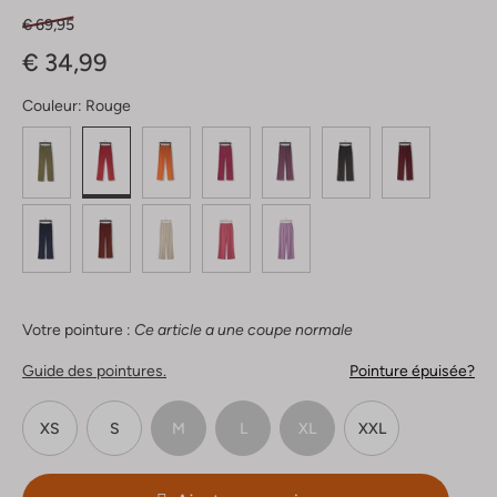
€ 69,95
€ 34,99
Couleur:
Rouge
Votre pointure :
Ce article a une coupe normale
Guide des pointures.
Pointure épuisée?
XS
S
M
L
XL
XXL