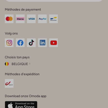
Méthodes de payement
Volg ons
Omoda
Omoda
Omoda
Omoda
Omoda
Choisis ton pays
Instagram
Facebook
TikTok
LinkedIn
YouTube
BELGIQUE
Choisis
Méthodes d'expédition
ton
Fermer
pays
Nederland
België
(Nederlands)
Download onze Omoda app
Belgique
(Français)