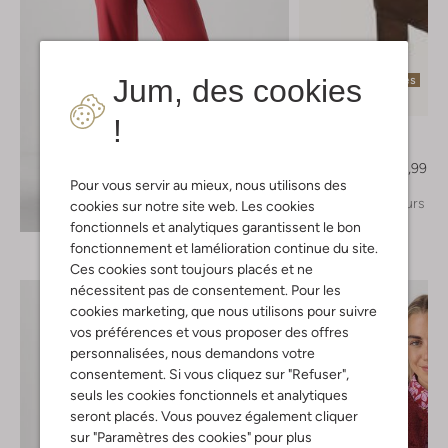
Dernières pièces
Jum, des cookies
-50%
!
Omoda
Bottes hautes
€ 129,95
€ 64,99
Pour vous servir au mieux, nous utilisons des
+ autre couleurs
cookies sur notre site web. Les cookies
Découvrez le look
fonctionnels et analytiques garantissent le bon
fonctionnement et lamélioration continue du site.
Ces cookies sont toujours placés et ne
nécessitent pas de consentement. Pour les
cookies marketing, que nous utilisons pour suivre
vos préférences et vous proposer des offres
personnalisées, nous demandons votre
consentement. Si vous cliquez sur "Refuser",
seuls les cookies fonctionnels et analytiques
seront placés. Vous pouvez également cliquer
sur "Paramètres des cookies" pour plus