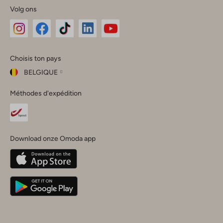
Volg ons
Omoda
Omoda
Omoda
Omoda
Omoda
Choisis ton pays
Instagram
Facebook
TikTok
LinkedIn
YouTube
BELGIQUE
Choisis
Méthodes d'expédition
ton
Fermer
pays
Nederland
België
(Nederlands)
Download onze Omoda app
Belgique
(Français)
Deutschland