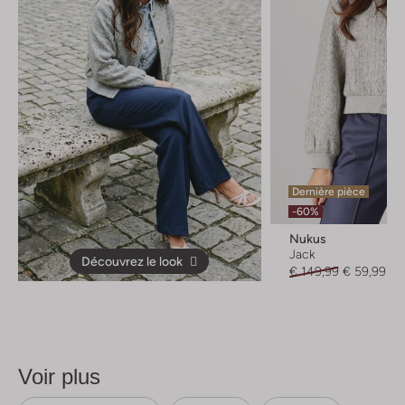
Dernière pièce
-60%
Nukus
Jack
Découvrez le look
€ 149,99
€ 59,99
Voir plus