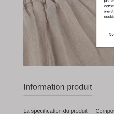
préfé
consen
analyt
cookie
Coo
Information produit
La spécification du produit
Compos