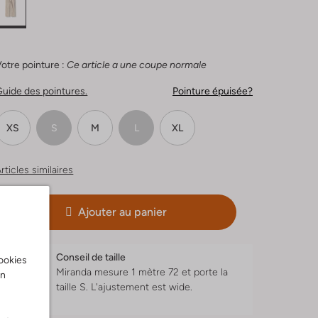
otre pointure :
Ce article a une coupe normale
uide des pointures.
Pointure épuisée?
XS
S
M
L
XL
rticles similaires
Ajouter au panier
Conseil de taille
cookies
Miranda mesure 1 mètre 72 et porte la
on
taille S.
L'ajustement est
wide
.