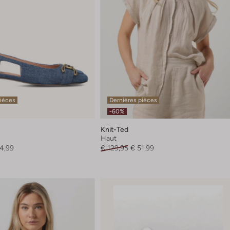
pièces
Dernières pièces
-60%
Knit-Ted
Haut
4,99
€ 129,95
€ 51,99