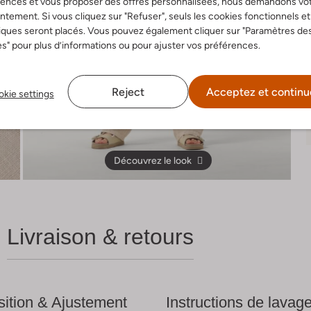
rences et vous proposer des offres personnalisées, nous demandons vo
tement. Si vous cliquez sur "Refuser", seuls les cookies fonctionnels et
iques seront placés. Vous pouvez également cliquer sur "Paramètres de
s" pour plus d’informations ou pour ajuster vos préférences.
Reject
Acceptez et continu
kie settings
Découvrez le look
Livraison & retours
ition & Ajustement
Instructions de lavag