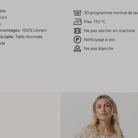
ble
30 programme normal de la
Uni
Max. 110 °C
n
ercentages:
100% Linnen
Ne pas sécher en machine
a taille:
Taille Normale
Nettoyage à sec
ide
Ne pas blanchir