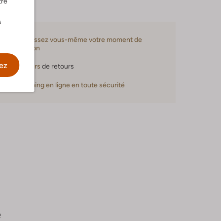
tre
s
Choisissez vous-même votre moment de
livraison
ez
30 jours
de retours
Shopping en ligne en toute sécurité
e