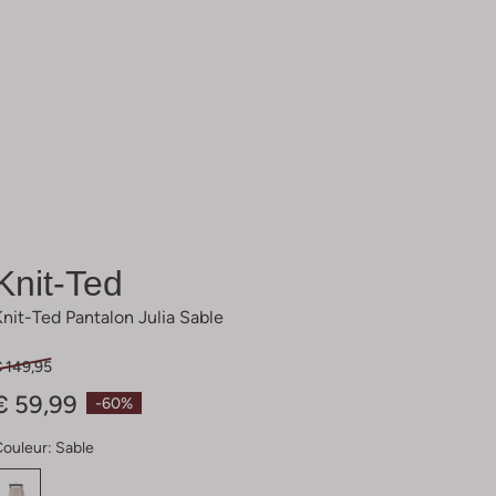
Knit-Ted
Knit-Ted Pantalon Julia Sable
€ 149,95
€ 59,99
-60%
Couleur:
Sable