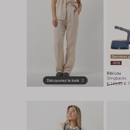
Dernières 
-50%
Bibi Lou
Slingbacks
Découvrez le look
€ 149,95
€ 7