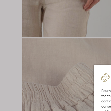
Pour v
foncti
contin
consen