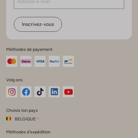
Inscrivez-vous
Méthodes de payement
Volg ons
Omoda
Omoda
Omoda
Omoda
Omoda
Choisis ton pays
Instagram
Facebook
TikTok
LinkedIn
YouTube
BELGIQUE
Choisis
Méthodes d'expédition
ton
Fermer