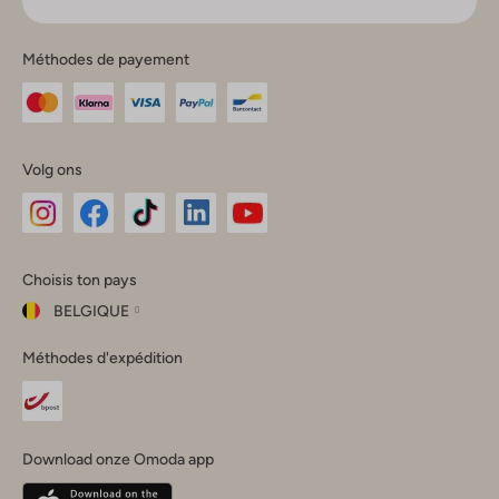
Méthodes de payement
Volg ons
Omoda
Omoda
Omoda
Omoda
Omoda
Choisis ton pays
Instagram
Facebook
TikTok
LinkedIn
YouTube
BELGIQUE
Choisis
Méthodes d'expédition
ton
Fermer
pays
Nederland
België
(Nederlands)
Download onze Omoda app
Belgique
(Français)