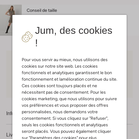
Conseil de taille
Sara mesure 1 mètre 78 et porte la taille M.
Jum, des cookies
!
Pour vous servir au mieux, nous utilisons des
Choisissez vous-même votre moment de livraison
cookies sur notre site web. Les cookies
fonctionnels et analytiques garantissent le bon
30 jours
de retours
fonctionnement et lamélioration continue du site.
Ces cookies sont toujours placés et ne
Shopping en ligne en toute sécurité
nécessitent pas de consentement. Pour les
cookies marketing, que nous utilisons pour suivre
vos préférences et vous proposer des offres
personnalisées, nous demandons votre
Information produit
consentement. Si vous cliquez sur "Refuser",
seuls les cookies fonctionnels et analytiques
seront placés. Vous pouvez également cliquer
Livraison & retours
sur "Paramètres des cookies" pour plus