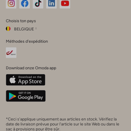
Omoda
Omoda
Omoda
Omoda
Omoda
Choisis ton pays
Instagram
Facebook
TikTok
LinkedIn
YouTube
BELGIQUE
Choisis
Méthodes d'expédition
ton
Fermer
pays
Nederland
België
(Nederlands)
Download onze Omoda app
Belgique
(Français)
Deutschland
*Ceci s'applique uniquement aux articles en stock. Vérifiez la
date de livraison prévue pour l'article sur le site Web ou dans le
sac à provisions pour être sûr.