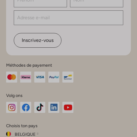
Inscrivez-vous
Méthodes de payement
Volg ons
Omoda
Omoda
Omoda
Omoda
Omoda
Choisis ton pays
Instagram
Facebook
TikTok
LinkedIn
YouTube
BELGIQUE