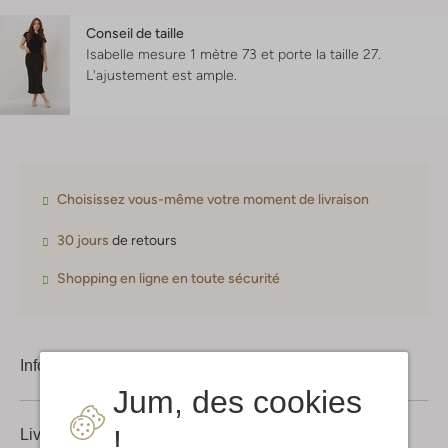
Conseil de taille
Isabelle mesure 1 mètre 73 et porte la taille 27.
L'ajustement est
ample
.
Choisissez vous-même votre moment de livraison
30 jours
de retours
Shopping en ligne en toute sécurité
Information produit
Jum, des cookies
!
Livraison & retours