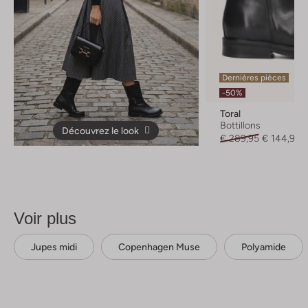
Dernières pièces
-50%
Toral
Bottillons
Découvrez le look
€ 289,95
€ 144,99
Voir plus
Jupes midi
Copenhagen Muse
Polyamide