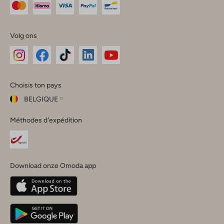
Volg ons
Omoda
Omoda
Omoda
Omoda
Omoda
Choisis ton pays
Instagram
Facebook
TikTok
LinkedIn
YouTube
BELGIQUE
Choisis
Méthodes d'expédition
ton
Fermer
pays
Nederland
België
(Nederlands)
Download onze Omoda app
Belgique
(Français)
Deutschland