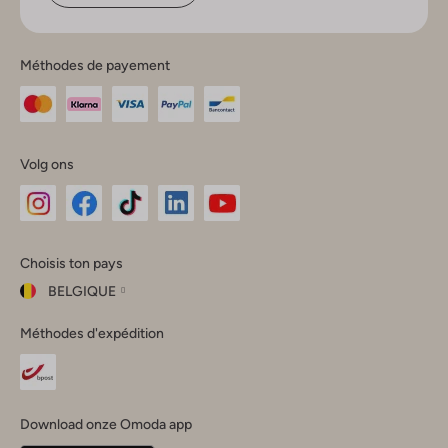
Méthodes de payement
Volg ons
Omoda
Omoda
Omoda
Omoda
Omoda
Choisis ton pays
Instagram
Facebook
TikTok
LinkedIn
YouTube
BELGIQUE
Choisis
Méthodes d'expédition
ton
Fermer
pays
Nederland
België
(Nederlands)
Download onze Omoda app
Belgique
(Français)