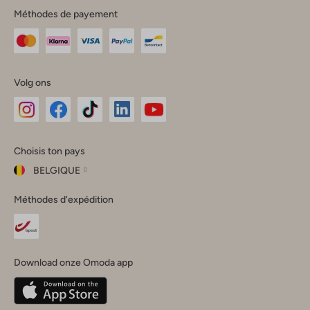
Méthodes de payement
Volg ons
Omoda
Omoda
Omoda
Omoda
Omoda
Choisis ton pays
Instagram
Facebook
TikTok
LinkedIn
YouTube
BELGIQUE
Choisis
Méthodes d'expédition
ton
Fermer
pays
Nederland
België
(Nederlands)
Download onze Omoda app
Belgique
(Français)
Deutschland