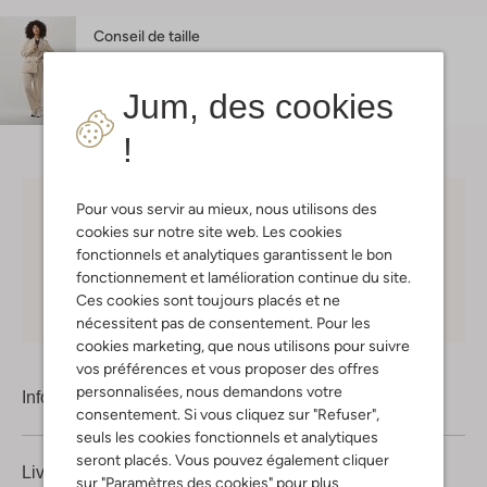
Conseil de taille
Charis mesure 1 mètre 73 et porte la taille S.
L'ajustement est
regular fit
.
Jum, des cookies
!
Pour vous servir au mieux, nous utilisons des
Choisissez vous-même votre moment de livraison
cookies sur notre site web. Les cookies
fonctionnels et analytiques garantissent le bon
30 jours
de retours
fonctionnement et lamélioration continue du site.
Ces cookies sont toujours placés et ne
Shopping en ligne en toute sécurité
nécessitent pas de consentement. Pour les
cookies marketing, que nous utilisons pour suivre
vos préférences et vous proposer des offres
personnalisées, nous demandons votre
Information produit
consentement. Si vous cliquez sur "Refuser",
seuls les cookies fonctionnels et analytiques
seront placés. Vous pouvez également cliquer
Livraison & retours
sur "Paramètres des cookies" pour plus