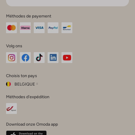
Méthodes de payement
Volg ons
Omoda
Omoda
Omoda
Omoda
Omoda
Choisis ton pays
Instagram
Facebook
TikTok
LinkedIn
YouTube
BELGIQUE
Choisis
Méthodes d'expédition
ton
Fermer
pays
Nederland
België
(Nederlands)
Download onze Omoda app
Belgique
(Français)