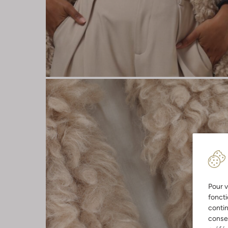
Pour v
foncti
contin
consen