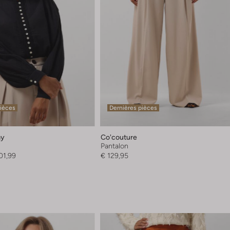
pièces
Dernières pièces
ay
Co'couture
Pantalon
01,99
€ 129,95