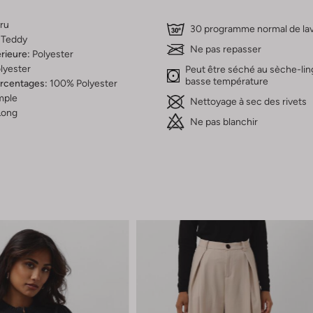
ru
30 programme normal de la
Teddy
Ne pas repasser
rieure:
Polyester
lyester
Peut être séché au sèche-lin
basse température
ercentages:
100% Polyester
mple
Nettoyage à sec des rivets
Long
Ne pas blanchir