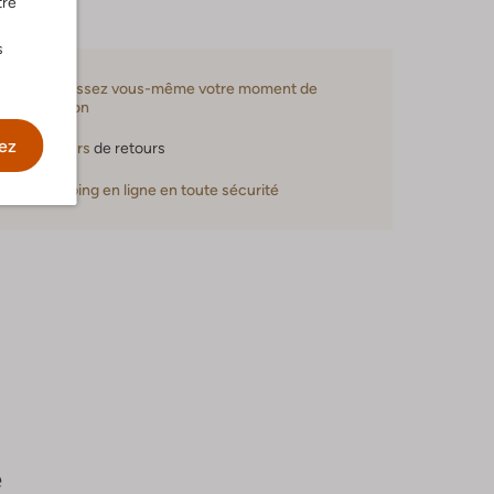
tre
s
Choisissez vous-même votre moment de
livraison
ez
30 jours
de retours
Shopping en ligne en toute sécurité
e