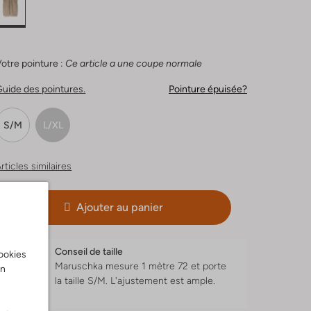
otre pointure :
Ce article a une coupe normale
uide des pointures.
Pointure épuisée?
S/M
L/XL
rticles similaires
Ajouter au panier
Conseil de taille
cookies
Maruschka mesure 1 mètre 72 et porte
on
la taille S/M.
L'ajustement est
ample
.