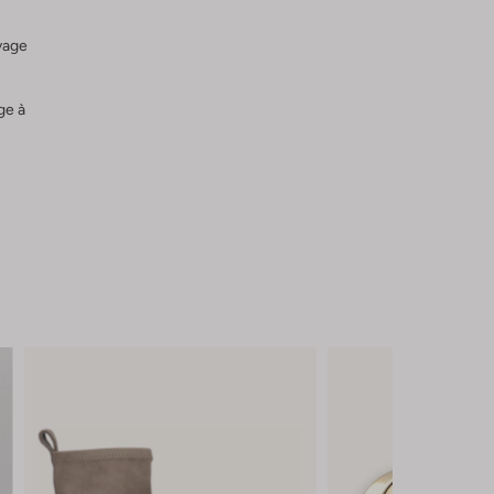
vage
ge à