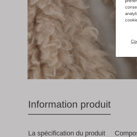
préfé
consen
analyt
cookie
Coo
Information produit
La spécification du produit
Compos