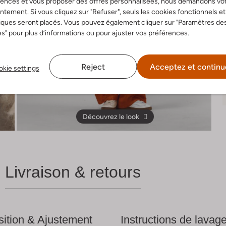
rences et vous proposer des offres personnalisées, nous demandons vo
tement. Si vous cliquez sur "Refuser", seuls les cookies fonctionnels et
iques seront placés. Vous pouvez également cliquer sur "Paramètres de
s" pour plus d’informations ou pour ajuster vos préférences.
Reject
Acceptez et continu
kie settings
Découvrez le look
Livraison & retours
ition & Ajustement
Instructions de lavag