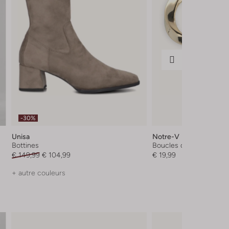
-30%
Unisa
Notre-V
Bottines
Boucles d'oreilles
€ 149,99
€ 104,99
€ 19,99
+ autre couleurs