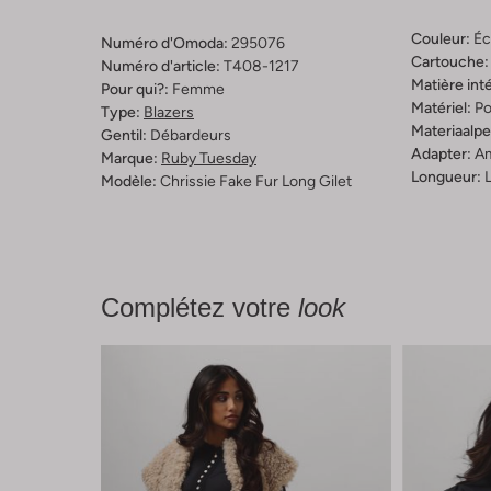
Couleur:
Éc
Numéro d'Omoda:
295076
Cartouche:
Numéro d'article:
T408-1217
Matière inté
Pour qui?:
Femme
Matériel:
Po
Type:
Blazers
Materiaalp
Gentil:
Débardeurs
Adapter:
A
Marque:
Ruby Tuesday
Longueur:
Modèle:
Chrissie Fake Fur Long Gilet
Complétez votre
look