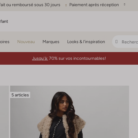
fait ou remboursé sous 30 jours
Paiement après réception
fant
oires
Nouveau
Marques
Looks & l'inspiration
Jusqu'à:
70% sur vos incontournables!
5 articles