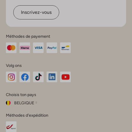
Inscrivez-vous
Méthodes de payement
Volg ons
Omoda
Omoda
Omoda
Omoda
Omoda
Choisis ton pays
Instagram
Facebook
TikTok
LinkedIn
YouTube
BELGIQUE
Choisis
Méthodes d'expédition
ton
Fermer
pays
Nederland