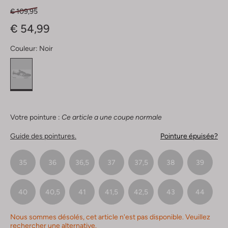
€ 109,95
€ 54,99
Couleur:
Noir
Votre pointure :
Ce article a une coupe normale
Guide des pointures.
Pointure épuisée?
35
36
36,5
37
37,5
38
39
40
40,5
41
41,5
42,5
43
44
Nous sommes désolés, cet article n'est pas disponible. Veuillez
rechercher une alternative.