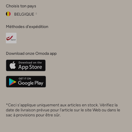
Choisis ton pays
Instagram
Facebook
TikTok
LinkedIn
YouTube
BELGIQUE
Choisis
Méthodes d'expédition
ton
Fermer
pays
Nederland
België
(Nederlands)
Download onze Omoda app
Belgique
(Français)
Deutschland
*Ceci s'applique uniquement aux articles en stock. Vérifiez la
date de livraison prévue pour l'article sur le site Web ou dans le
sac à provisions pour être sûr.