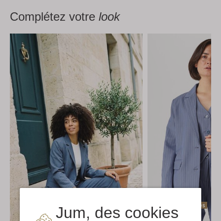
Complétez votre
look
Dernières pièces
Jum, des cookies
-40%