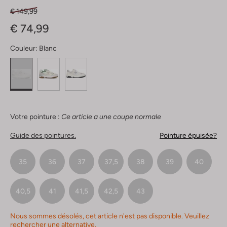
€ 149,99
€ 74,99
Couleur:
Blanc
Votre pointure :
Ce article a une coupe normale
Guide des pointures.
Pointure épuisée?
35
36
37
37,5
38
39
40
40,5
41
41,5
42,5
43
Nous sommes désolés, cet article n'est pas disponible. Veuillez
rechercher une alternative.