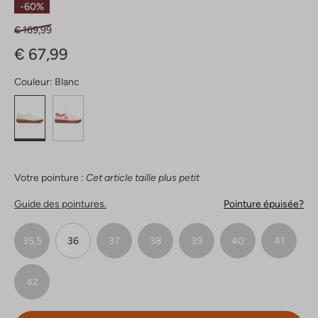
-60%
€ 169,99
€ 67,99
Couleur:
Blanc
Votre pointure :
Cet article taille plus petit
Guide des pointures.
Pointure épuisée?
35,5
36
37
38
39
40
41
42