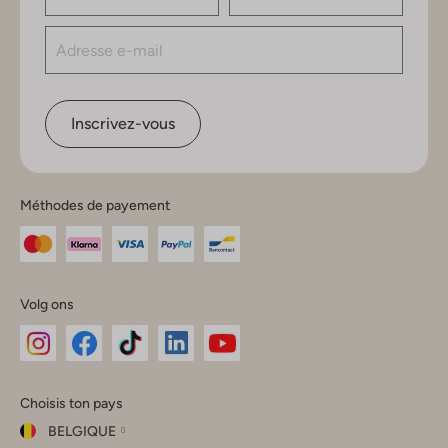
Inscrivez-vous
Méthodes de payement
Volg ons
Omoda
Omoda
Omoda
Omoda
Omoda
Choisis ton pays
Instagram
Facebook
TikTok
LinkedIn
YouTube
BELGIQUE