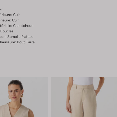
ir
érieure:
Cuir
rieure:
Cuir
érielle:
Caoutchouc
Boucles
lon:
Semelle Plateau
chaussure:
Bout Carré