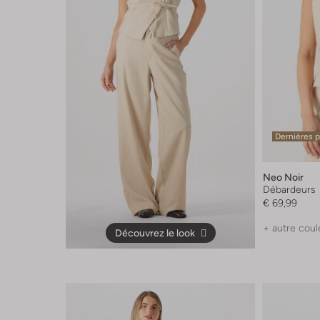
Dernières 
Neo Noir
Débardeurs
€ 69,99
+ autre coul
Découvrez le look