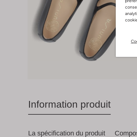
préfé
consen
analyt
cookie
Coo
Information produit
La spécification du produit
Compos