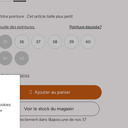
otre pointure :
Cet article taille plus petit
uide des pointures.
Pointure épuisée?
35
36
37
38
39
40
41
42
rticles similaires
Ajouter au panier
cookies
Voir le stock du magasin
on
Réservez directement dans l&apos;une de nos 37
boutiques