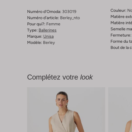
Couleur:
No
Numéro d'Omoda:
303019
Matière ext
Numéro d'article:
Berley_nto
Matière inté
Pour qui?:
Femme
Semelle mat
Type:
Ballerines
Fermeture:
Marque:
Unisa
Forme du ta
Modèle:
Berley
Bout de la 
Complétez votre
look