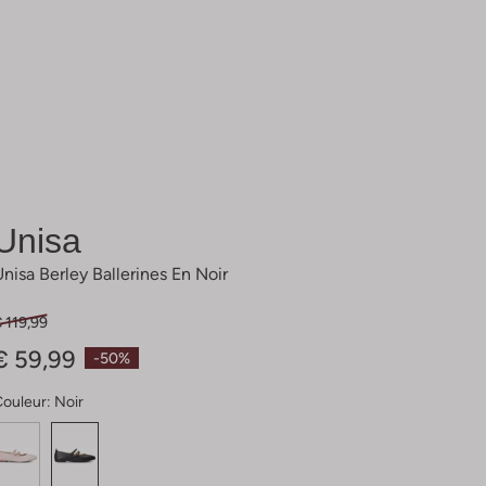
Unisa
Unisa Berley Ballerines En Noir
 119,99
€ 59,99
-50%
Couleur:
Noir