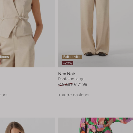
pièces
Faites vite
-20%
Neo Noir
Pantalon large
€ 89,99
€ 71,99
eurs
+ autre couleurs