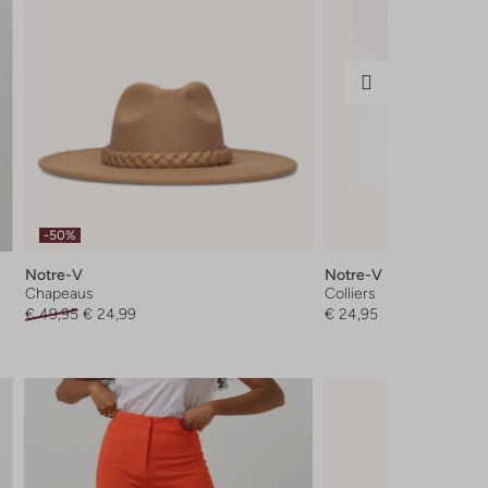
-50%
Notre-V
Notre-V
Chapeaus
Colliers
€ 49,95
€ 24,99
€ 24,95