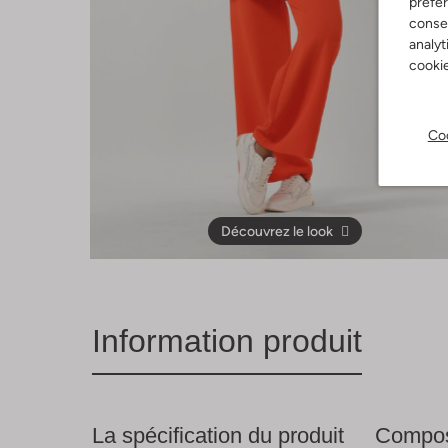
préfé
consen
analyt
cookie
Coo
Découvrez le look
Information produit
La spécification du produit
Compos