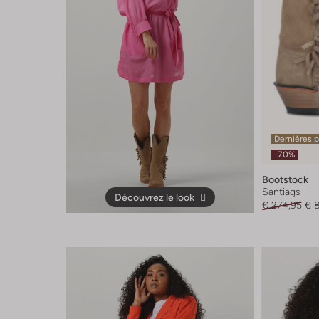
Dernières 
-70%
Bootstock
Santiags
Découvrez le look
€ 274,95
€ 