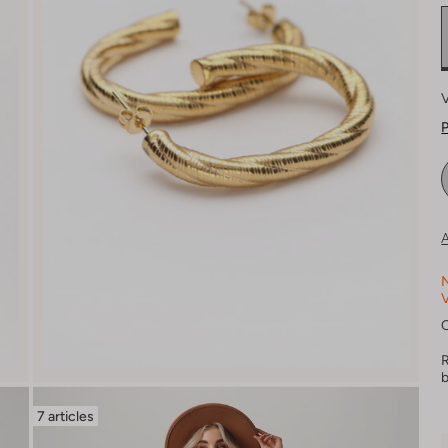
V
P
A
N
V
7 articles