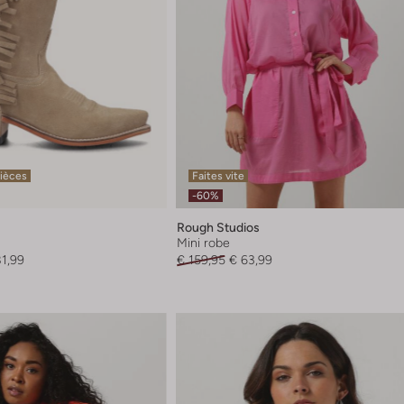
pièces
Faites vite
-60%
Rough Studios
Mini robe
81,99
€ 159,95
€ 63,99