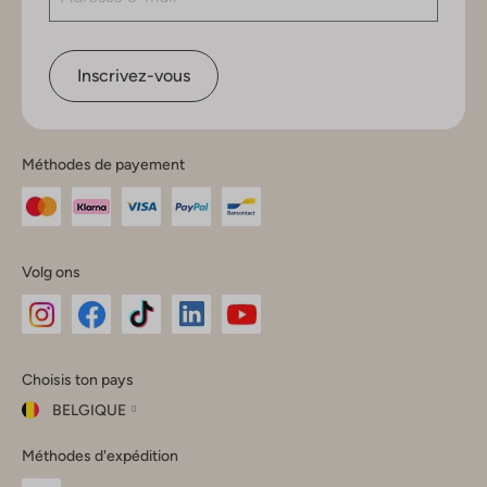
Inscrivez-vous
Méthodes de payement
Volg ons
Omoda
Omoda
Omoda
Omoda
Omoda
Choisis ton pays
Instagram
Facebook
TikTok
LinkedIn
YouTube
BELGIQUE
Choisis
Méthodes d'expédition
ton
Fermer
pays