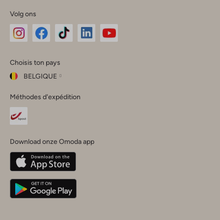
Volg ons
Omoda
Omoda
Omoda
Omoda
Omoda
Choisis ton pays
Instagram
Facebook
TikTok
LinkedIn
YouTube
BELGIQUE
Choisis
Méthodes d'expédition
ton
Fermer
pays
Nederland
België
(Nederlands)
Download onze Omoda app
Belgique
(Français)
Deutschland