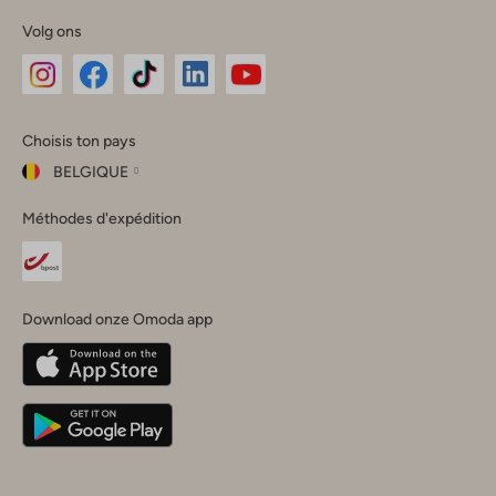
Volg ons
Omoda
Omoda
Omoda
Omoda
Omoda
Choisis ton pays
Instagram
Facebook
TikTok
LinkedIn
YouTube
BELGIQUE
Choisis
Méthodes d'expédition
ton
Fermer
pays
Nederland
België
(Nederlands)
Download onze Omoda app
Belgique
(Français)
Deutschland