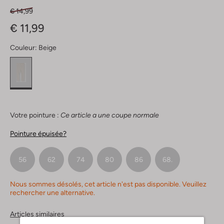
€ 14,99
€ 11,99
Couleur:
Beige
Votre pointure :
Ce article a une coupe normale
Pointure épuisée?
56
62
74
80
86
68.
Nous sommes désolés, cet article n'est pas disponible. Veuillez
rechercher une alternative.
Articles similaires