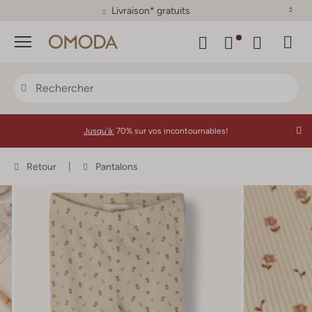
Plus de 500 marques
Menu
Jusqu'à:
70% sur vos incontournables!
Retour
Pantalons