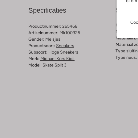
of om 
Specificaties
Samens
Coo
Kleur:
Beig
Productnummer:
265468
Materiaal b
Artikelnummer:
Mk100926
Materiaal b
Gender:
Meisjes
Materiaal zo
Productsoort:
Sneakers
Type sluitin
Subsoort:
Hoge Sneakers
Type neus:
Merk:
Michael Kors Kids
Model:
Skate Split 3