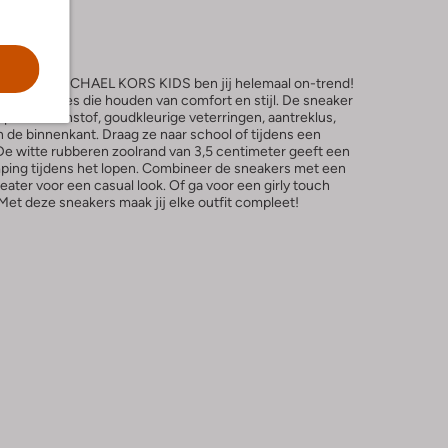
kers van MICHAEL KORS KIDS ben jij helemaal on-trend!
voor meisjes die houden van comfort en stijl. De sneaker
 op de bovenstof, goudkleurige veterringen, aantreklus,
n de binnenkant. Draag ze naar school of tijdens een
e witte rubberen zoolrand van 3,5 centimeter geeft een
emping tijdens het lopen. Combineer de sneakers met een
ater voor een casual look. Of ga voor een girly touch
 Met deze sneakers maak jij elke outfit compleet!