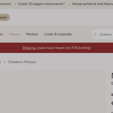
gmoment
Gratis 30 dagen retourneren*
Betaal achteraf met Klarn
eren
es
Nieuw
Merken
Looks & inspiratie
Shop nu:
jouw must-haves tot 70% korting!
s
Sneakers Meisjes