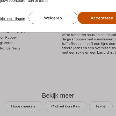
jouw voorkeuren aan te passen.
telling & Pasvorm
Omschrijving
Weigeren
Accepteren
kie-instellingen
e
Met de SKATE SPLIT 3 hoge snea
Deze beige sneakers zijn perfect 
uitenkant:
Textiel
heeft toffe details: MK logo print
innenkant:
Textiel
witte rubberen neus en de rist aa
ol:
Rubber
dagje shoppen met vriendinnen. D
g:
Veter
toff effect en heeft een fijne d
stoere jeans en een oversized swe
Ronde Neus
met een rokje en een basic shirt.
Bekijk meer
Hoge sneakers
Michael Kors Kids
Textiel