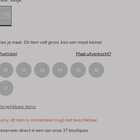
leur:
Beige
ies je maat:
Dit item valt groot, kies een maat kleiner
Maattabel
Maat uitverkocht?
31
32
33
34
35
36
37
ergelijkbare items
orry, dit item is momenteel (nog) niet beschikbaar.
eserveer direct in een van onze 37 boutiques