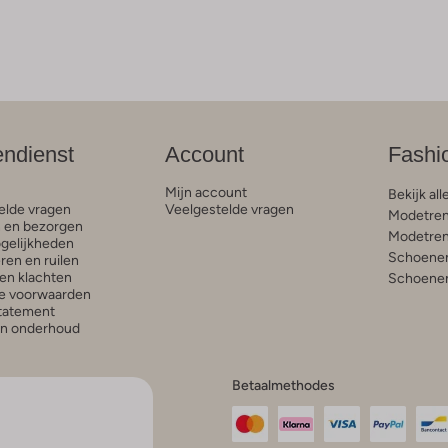
endienst
Account
Fashi
Mijn account
Bekijk all
elde vragen
Veelgestelde vragen
Modetren
n en bezorgen
Modetren
gelijkheden
Schoenen
ren en ruilen
en klachten
Schoenen
e voorwaarden
statement
en onderhoud
Betaalmethodes