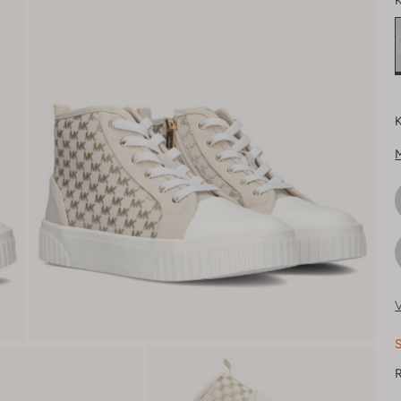
K
K
V
S
R