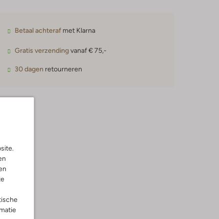
Betaal achteraf
met Klarna
Gratis verzending
vanaf € 75,-
30 dagen
retourneren
site.
en
en
te
tische
rmatie