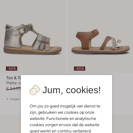
-50%
-50%
Ton & Ton
Gioseppo
Platte sandalen
Sandalen
Jum, cookies!
€ 54,99
€ 26,99
€ 34,95
€ 16,99
+ meer kleuren
+ meer kleuren
Om jou zo goed mogelijk van dienst te
zijn, gebruiken we cookies op onze
website. Functionele en analytische
cookies zorgen ervoor dat de website
goed werkt en continu verbeterd