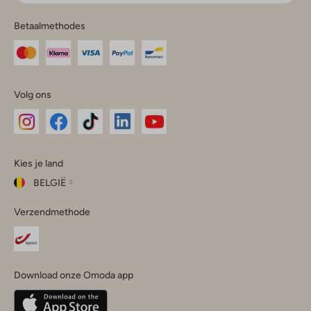
Betaalmethodes
Volg ons
Omoda
Omoda
Omoda
Omoda
Omoda
Kies je land
Instagram
Facebook
TikTok
LinkedIn
YouTube
BELGIË
Kies
Verzendmethode
je
Sluit
land
Nederland
België
(Nederlands)
Download onze Omoda app
Belgique
(Français)
Deutschland