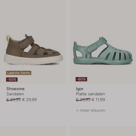
Laatste items
-60%
-50%
Shoesme
Igor
Sandalen
Platte sandalen
€ 59,95
€ 29,99
€ 29,99
€ 11,99
+ meer kleuren