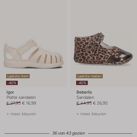
Laatste item
Laatste maten
-40%
-40%
Igor
Beberlis
Platte sandalen
Sandalen
€ 27,95
€ 16,99
€ 44,95
€ 26,95
+ meer kleuren
+ meer kleuren
36 van 43 gezien