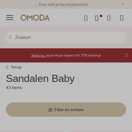
Kies zelf je bezorgmoment
Menu
Shop nu:
jouw must-haves tot 70% korting!
Terug
Sandalen Baby
43 items
Filter en sorteer