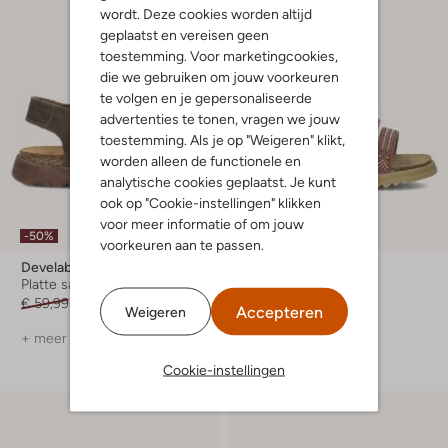
wordt. Deze cookies worden altijd
geplaatst en vereisen geen
toestemming. Voor marketingcookies,
die we gebruiken om jouw voorkeuren
te volgen en je gepersonaliseerde
advertenties te tonen, vragen we jouw
toestemming. Als je op "Weigeren" klikt,
worden alleen de functionele en
analytische cookies geplaatst. Je kunt
ook op "Cookie-instellingen" klikken
voor meer informatie of om jouw
-50%
-50%
voorkeuren aan te passen.
Develab
Develab
Platte sandalen
Platte sandalen
€ 59,99
€ 29,99
Vanaf
€ 29,99
Accepteren
Weigeren
+ meer kleuren
Cookie-instellingen