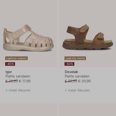
Laatste maten
Laatste items
-40%
-50%
Igor
Develab
Platte sandalen
Platte sandalen
€ 29,99
€ 17,99
€ 59,99
€ 29,99
+ meer kleuren
+ meer kleuren