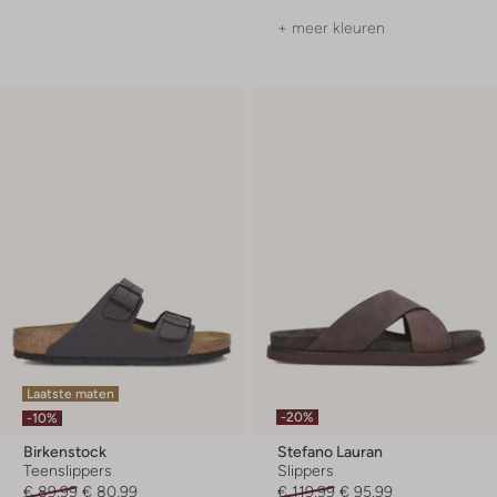
+ meer kleuren
Laatste maten
-20%
-10%
Birkenstock
Stefano Lauran
Teenslippers
Slippers
€ 89,99
€ 80,99
€ 119,99
€ 95,99