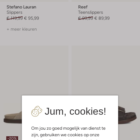
Stefano Lauran
Reef
Slippers
Teenslippers
€ 119,99
€ 95,99
€ 99,99
€ 89,99
+ meer kleuren
Jum, cookies!
Om jou zo goed mogelijk van dienst te
zijn, gebruiken we cookies op onze
-20%
-20%