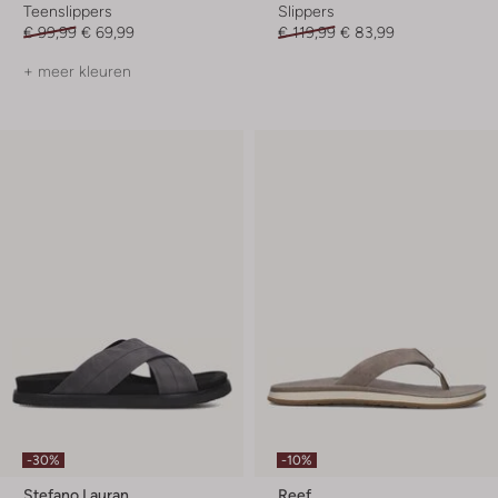
Teenslippers
Slippers
€ 99,99
€ 69,99
€ 119,99
€ 83,99
+ meer kleuren
-30%
-10%
Stefano Lauran
Reef