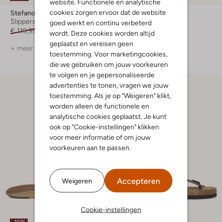
website. Functionele en analytische
cookies zorgen ervoor dat de website
Stefano Lauran
Stefano Lauran
Slippers
Slippers
goed werkt en continu verbeterd
€ 119,99
€ 95,99
€ 119,99
€ 95,99
wordt. Deze cookies worden altijd
geplaatst en vereisen geen
+ meer kleuren
+ meer kleuren
toestemming. Voor marketingcookies,
die we gebruiken om jouw voorkeuren
te volgen en je gepersonaliseerde
advertenties te tonen, vragen we jouw
toestemming. Als je op "Weigeren" klikt,
worden alleen de functionele en
analytische cookies geplaatst. Je kunt
ook op "Cookie-instellingen" klikken
voor meer informatie of om jouw
voorkeuren aan te passen.
Accepteren
Weigeren
Cookie-instellingen