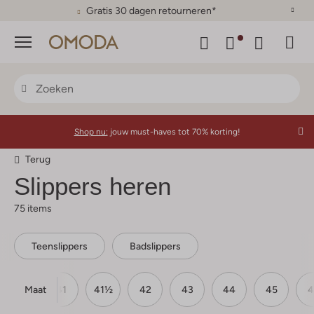
Gratis 30 dagen retourneren*
Menu
Shop nu:
jouw must-haves tot 70% korting!
Terug
Slippers heren
75 items
Teenslippers
Badslippers
Maat
40
41
41½
42
43
44
45
4