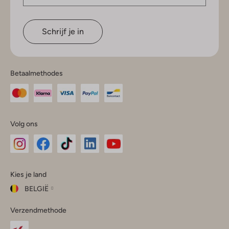
Schrijf je in
Betaalmethodes
Volg ons
Omoda
Omoda
Omoda
Omoda
Omoda
Kies je land
Instagram
Facebook
TikTok
LinkedIn
YouTube
BELGIË
Kies
Verzendmethode
je
Sluit
land