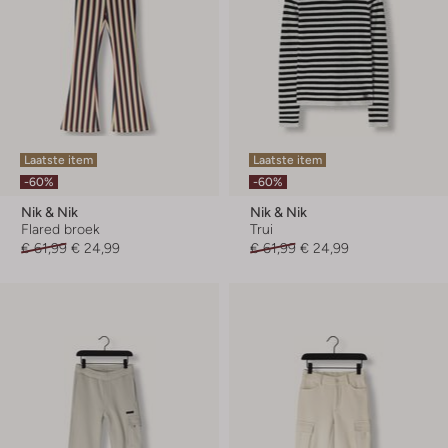
Laatste item
Laatste item
-60%
-60%
Nik & Nik
Nik & Nik
Flared broek
Trui
€ 61,99
€ 24,99
€ 61,99
€ 24,99