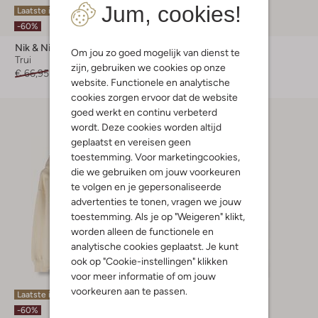
Jum, cookies!
Laatste item
Laatste item
-60%
-60%
Nik & Nik
Nik & Nik
Om jou zo goed mogelijk van dienst te
Trui
Short
zijn, gebruiken we cookies op onze
€ 66,95
€ 26,99
€ 76,95
€ 30,99
website. Functionele en analytische
cookies zorgen ervoor dat de website
goed werkt en continu verbeterd
wordt. Deze cookies worden altijd
geplaatst en vereisen geen
toestemming. Voor marketingcookies,
die we gebruiken om jouw voorkeuren
te volgen en je gepersonaliseerde
advertenties te tonen, vragen we jouw
toestemming. Als je op "Weigeren" klikt,
worden alleen de functionele en
analytische cookies geplaatst. Je kunt
ook op "Cookie-instellingen" klikken
voor meer informatie of om jouw
voorkeuren aan te passen.
Laatste item
Laatste item
-60%
-60%