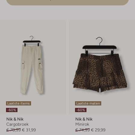
Laatste items
Laatste maten
-60%
-60%
Nik & Nik
Nik & Nik
Cargobroek
Minirok
€ 78,99
€ 31,99
€ 74,99
€ 29,99