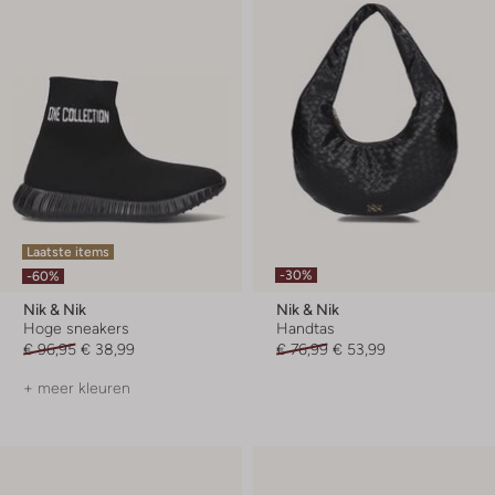
Laatste items
-30%
-60%
Nik & Nik
Nik & Nik
Hoge sneakers
Handtas
€ 96,95
€ 38,99
€ 76,99
€ 53,99
+ meer kleuren