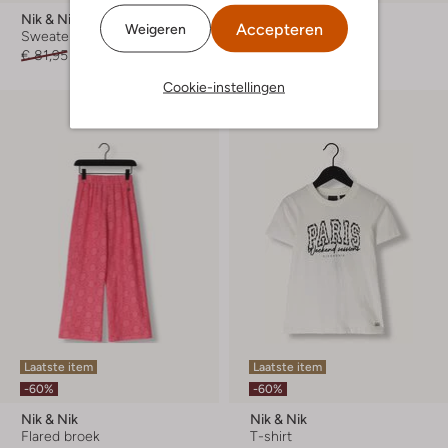
Nik & Nik
Nik & Nik
Accepteren
Weigeren
Sweater
Geklede broek
€ 81,95
€ 32,99
€ 91,95
€ 36,99
Cookie-instellingen
Laatste item
Laatste item
-60%
-60%
Nik & Nik
Nik & Nik
Flared broek
T-shirt