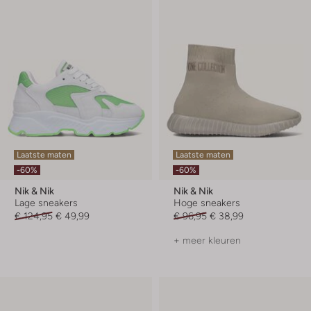
Laatste maten
Laatste maten
-60%
-60%
Nik & Nik
Nik & Nik
Lage sneakers
Hoge sneakers
€ 124,95
€ 49,99
€ 96,95
€ 38,99
+ meer kleuren