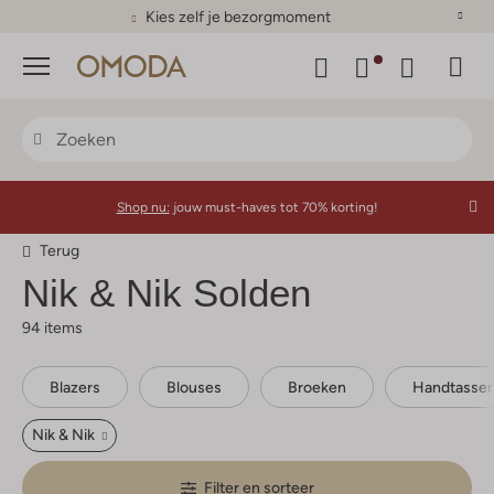
Kies zelf je bezorgmoment
Menu
Shop nu:
jouw must-haves tot 70% korting!
Terug
Nik & Nik
Solden
94 items
Blazers
Blouses
Broeken
Handtasse
Nik & Nik
Filter en sorteer