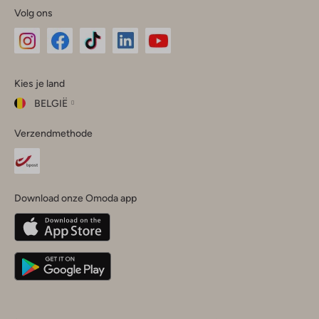
Volg ons
Omoda
Omoda
Omoda
Omoda
Omoda
Kies je land
Instagram
Facebook
TikTok
LinkedIn
YouTube
BELGIË
Kies
Verzendmethode
je
Sluit
land
Nederland
België
(Nederlands)
Download onze Omoda app
Belgique
(Français)
Deutschland