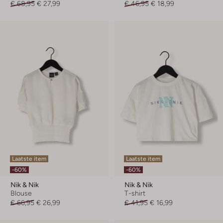
€ 68,95
€ 27,99
€ 46,95
€ 18,99
Laatste item
Laatste item
-60%
-60%
Nik & Nik
Nik & Nik
Blouse
T-shirt
€ 66,95
€ 26,99
€ 41,95
€ 16,99