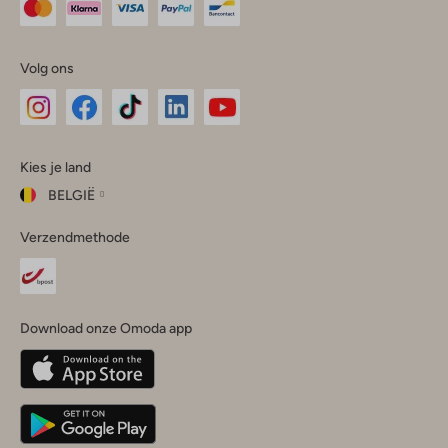
Volg ons
Omoda
Omoda
Omoda
Omoda
Omoda
Kies je land
Instagram
Facebook
TikTok
LinkedIn
YouTube
BELGIË
Kies
Verzendmethode
je
Sluit
land
Nederland
België
(Nederlands)
Download onze Omoda app
Belgique
(Français)
Deutschland