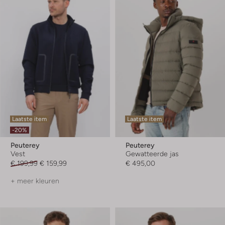
Laatste item
Laatste item
-20%
Peuterey
Peuterey
Vest
Gewatteerde jas
€ 199,99
€ 159,99
€ 495,00
+ meer kleuren