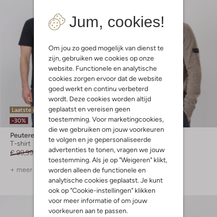
Jum, cookies!
Om jou zo goed mogelijk van dienst te
zijn, gebruiken we cookies op onze
website. Functionele en analytische
cookies zorgen ervoor dat de website
goed werkt en continu verbeterd
wordt. Deze cookies worden altijd
geplaatst en vereisen geen
Laatste maten
Laatste items
toestemming. Voor marketingcookies,
-30%
-20%
die we gebruiken om jouw voorkeuren
Peuterey
Peuterey
te volgen en je gepersonaliseerde
T-shirt
Trui
advertenties te tonen, vragen we jouw
€ 99,99
€ 69,99
€ 179,99
€ 143,99
toestemming. Als je op "Weigeren" klikt,
+ meer kleuren
+ meer kleuren
worden alleen de functionele en
analytische cookies geplaatst. Je kunt
ook op "Cookie-instellingen" klikken
voor meer informatie of om jouw
voorkeuren aan te passen.