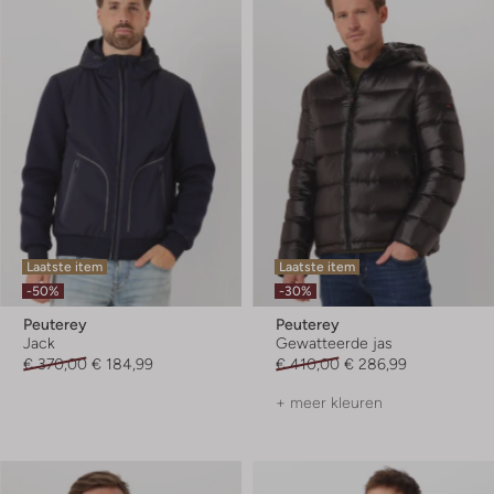
Laatste item
Laatste item
-50%
-30%
Peuterey
Peuterey
Jack
Gewatteerde jas
€ 370,00
€ 184,99
€ 410,00
€ 286,99
+ meer kleuren