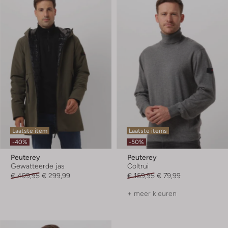
Laatste item
Laatste items
-40%
-50%
Peuterey
Peuterey
Gewatteerde jas
Coltrui
€ 499,95
€ 299,99
€ 159,95
€ 79,99
+ meer kleuren