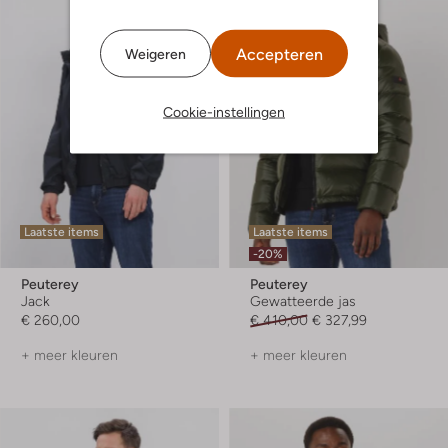
Accepteren
Weigeren
Cookie-instellingen
Laatste items
Laatste items
-20%
Peuterey
Peuterey
Jack
Gewatteerde jas
€ 260,00
€ 410,00
€ 327,99
+ meer kleuren
+ meer kleuren