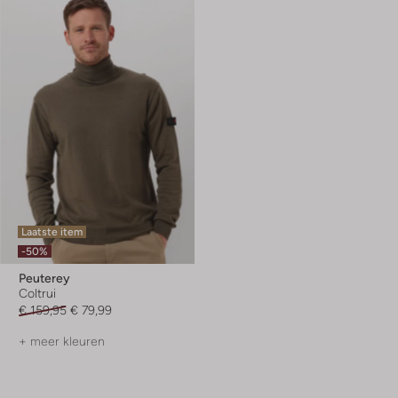
Laatste item
-50%
Peuterey
Coltrui
€ 159,95
€ 79,99
+ meer kleuren