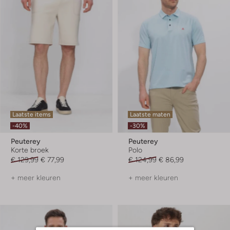
Laatste items
Laatste maten
-40%
-30%
Peuterey
Peuterey
Korte broek
Polo
€ 129,99
€ 77,99
€ 124,99
€ 86,99
+ meer kleuren
+ meer kleuren