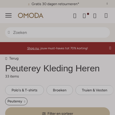
Gratis 30 dagen retourneren*
Menu
Shop nu:
jouw must-haves tot 70% korting!
Terug
Peuterey
Kleding Heren
33 items
Polo's & T-shirts
Broeken
Truien & Vesten
Peuterey
Filter en sorteer