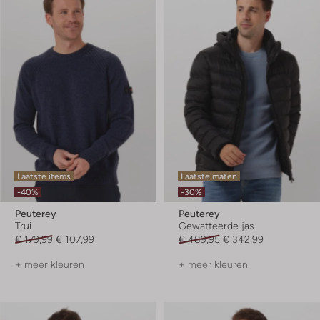
Laatste items
Laatste maten
-40%
-30%
Peuterey
Peuterey
Trui
Gewatteerde jas
€ 179,99
€ 107,99
€ 489,95
€ 342,99
+ meer kleuren
+ meer kleuren