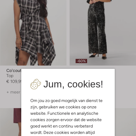
-60%
Co'couture
Y.a.s.
Top
Jumpsuit
Jum, cookies!
€ 109,99
€ 139,99
€ 55,99
+ meer kleuren
Om jou zo goed mogelijk van dienst te
zijn, gebruiken we cookies op onze
website. Functionele en analytische
cookies zorgen ervoor dat de website
goed werkt en continu verbeterd
wordt. Deze cookies worden altijd