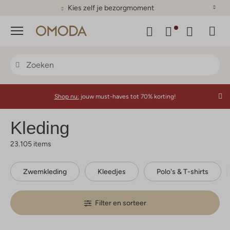
Kies zelf je bezorgmoment
Menu
Shop nu:
jouw must-haves tot 70% korting!
Kleding
23.105 items
Zwemkleding
Kleedjes
Polo's & T-shirts
Filter en sorteer