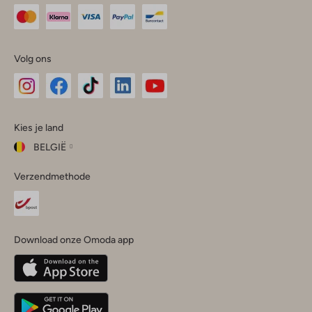
Volg ons
Omoda
Omoda
Omoda
Omoda
Omoda
Kies je land
Instagram
Facebook
TikTok
LinkedIn
YouTube
BELGIË
Kies
Verzendmethode
je
Sluit
land
Nederland
België
(Nederlands)
Download onze Omoda app
Belgique
(Français)
Deutschland