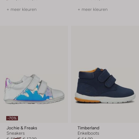
+ meer kleuren
+ meer kleuren
-70%
Jochie & Freaks
Timberland
Sneakers
Enkelboots
€ 59,95
€ 17,99
€ 64,99