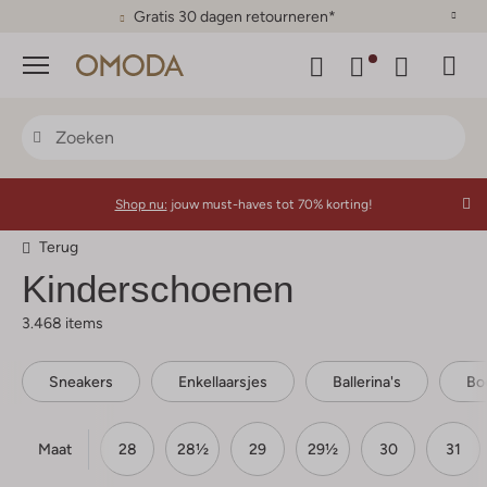
Gratis 30 dagen retourneren*
Menu
Shop nu:
jouw must-haves tot 70% korting!
Terug
Kinderschoenen
3.468 items
Sneakers
Enkellaarsjes
Ballerina's
Bo
Maat
7
27½
28
28½
29
29½
30
31