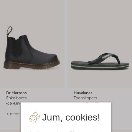
Dr Martens
Havaianas
Enkelboots
Teenslippers
€ 89,99
Vanaf
€ 22,99
+ meer kleuren
+ meer kleuren
Jum, cookies!