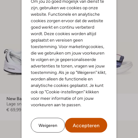
Om jou zo goed mogelijk van dienst te
zijn, gebruiken we cookies op onze
website. Functionele en analytische
cookies zorgen ervoor dat de website
goed werkt en continu verbeterd
wordt. Deze cookies worden altijd
geplaatst en vereisen geen
toestemming. Voor marketingcookies,
die we gebruiken om jouw voorkeuren
te volgen en je gepersonaliseerde
advertenties te tonen, vragen we jouw
toestemming. Als je op "Weigeren" klikt,
worden alleen de functionele en
analytische cookies geplaatst. Je kunt
-60%
ook op "Cookie-instellingen" klikken
voor meer informatie of om jouw
New Balance
Tommy Hilfiger
Lage sneakers
Platte sandalen
voorkeuren aan te passen.
€ 69,99
€ 69,95
€ 27,99
Accepteren
Weigeren