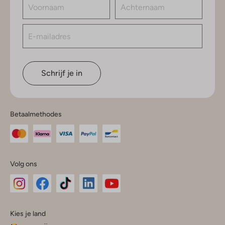
Schrijf je in
Betaalmethodes
Volg ons
Omoda
Omoda
Omoda
Omoda
Omoda
Kies je land
Instagram
Facebook
TikTok
LinkedIn
YouTube