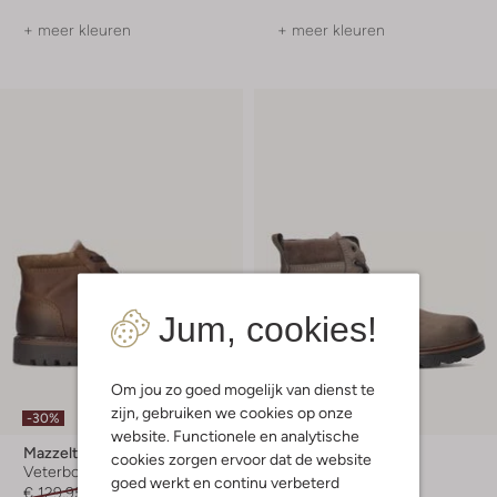
+ meer kleuren
+ meer kleuren
Jum, cookies!
Om jou zo goed mogelijk van dienst te
zijn, gebruiken we cookies op onze
-30%
website. Functionele en analytische
Mazzeltov
Mazzeltov
cookies zorgen ervoor dat de website
Veterboots
Veterboots
goed werkt en continu verbeterd
€ 129,95
€ 90,99
€ 149,99