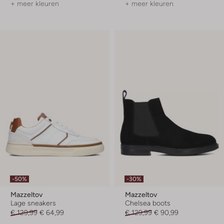
+ meer kleuren
+ meer kleuren
-50%
-30%
Mazzeltov
Mazzeltov
Lage sneakers
Chelsea boots
€ 129,99
€ 64,99
€ 129,99
€ 90,99