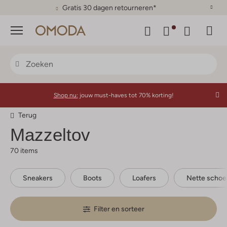
Gratis 30 dagen retourneren*
Menu
Shop nu:
jouw must-haves tot 70% korting!
Terug
Mazzeltov
70 items
Sneakers
Boots
Loafers
Nette scho
Filter en sorteer