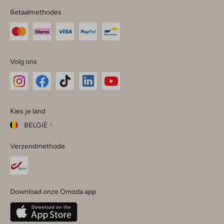
Betaalmethodes
Volg ons
Omoda
Omoda
Omoda
Omoda
Omoda
Kies je land
Instagram
Facebook
TikTok
LinkedIn
YouTube
BELGIË
Kies
Verzendmethode
je
Sluit
land
Nederland
België
(Nederlands)
Download onze Omoda app
Belgique
(Français)
Deutschland