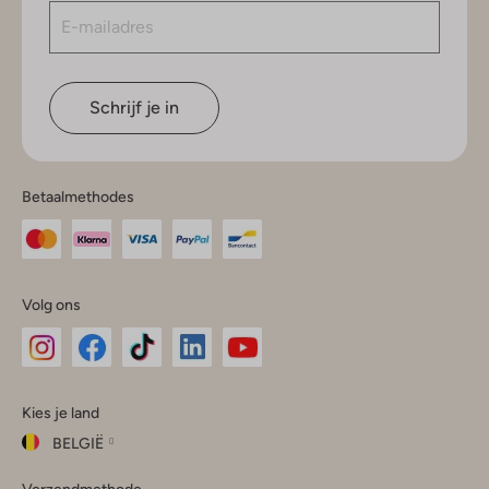
Schrijf je in
Betaalmethodes
Volg ons
Omoda
Omoda
Omoda
Omoda
Omoda
Kies je land
Instagram
Facebook
TikTok
LinkedIn
YouTube
BELGIË
Kies
Verzendmethode