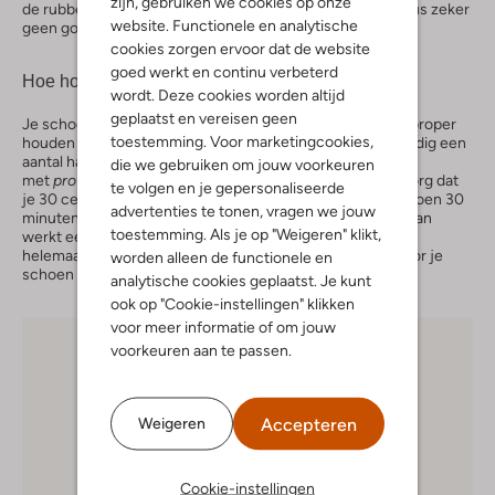
zijn, gebruiken we cookies op onze
de rubber aan de zool van jouw schoenen. De droger is dus zeker
website. Functionele en analytische
geen goed idee.
cookies zorgen ervoor dat de website
goed werkt en continu verbeterd
Hoe hou je je schoenen proper?
wordt. Deze cookies worden altijd
geplaatst en vereisen geen
Je schoenen proper maken is één ding, maar ze dan ook proper
toestemming. Voor marketingcookies,
houden is weer iets anders. Gelukkig zijn daar tegenwoordig een
aantal handige hulpmiddeltjes voor. Spray je schoenen in
die we gebruiken om jouw voorkeuren
met
protection spray
om ze te beschermen tegen vuil. Zorg dat
te volgen en je gepersonaliseerde
je 30 centimeter afstand houdt en laat vervolgens de schoen 30
advertenties te tonen, vragen we jouw
minuten drogen. Mocht er toch nog een vlek op komen, dan
toestemming. Als je op "Weigeren" klikt,
werkt een
sneaker cleaner
heel goed. Om je schoen
helemaal
ready to go
maken kan je nog nieuwe veters door je
worden alleen de functionele en
schoen doen.
analytische cookies geplaatst. Je kunt
ook op "Cookie-instellingen" klikken
voor meer informatie of om jouw
voorkeuren aan te passen.
Accepteren
Weigeren
Cookie-instellingen