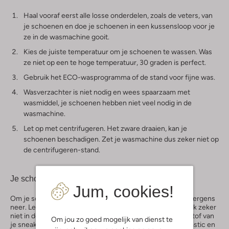
Haal vooraf eerst alle losse onderdelen, zoals de veters, van
je schoenen en doe je schoenen in een kussensloop voor je
ze in de wasmachine gooit.
Kies de juiste temperatuur om je schoenen te wassen. Was
ze niet op een te hoge temperatuur, 30 graden is perfect.
Gebruik het ECO-wasprogramma of de stand voor fijne was.
Wasverzachter is niet nodig en wees spaarzaam met
wasmiddel, je schoenen hebben niet veel nodig in de
wasmachine.
Let op met centrifugeren. Het zware draaien, kan je
schoenen beschadigen. Zet je wasmachine dus zeker niet op
de centrifugeren-stand.
Je schoenen drogen
Jum, cookies!
Om je schoenen weer droog te krijgen, zet je ze gewoon ergens
neer. Leg ze niet op een warme verwarming en gooi ze ook zeker
niet in de droger. Warmte zorgt voor het krimpen van de stof van
Om jou zo goed mogelijk van dienst te
je sneakers en kan zelfs leiden tot het smelten van het plastic en