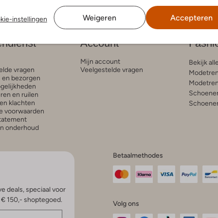
Weigeren
Accepteren
kie-instellingen
endienst
Account
Fashi
Mijn account
Bekijk all
elde vragen
Veelgestelde vragen
Modetren
n en bezorgen
Modetren
gelijkheden
Schoenen
ren en ruilen
en klachten
Schoenen
e voorwaarden
statement
en onderhoud
Betaalmethodes
e deals, speciaal voor
p € 150,- shoptegoed.
Volg ons