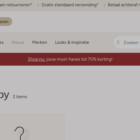
gen retourneren*
Gratis standaard verzending*
Betaal achteraf 
eren
es
Nieuw
Merken
Looks & inspiratie
Shop nu:
jouw must-haves tot 70% korting!
by
2 items