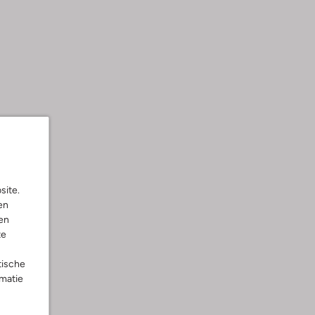
site.
en
en
te
tische
rmatie