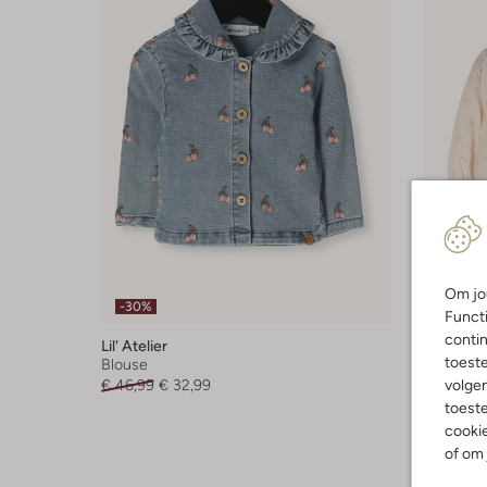
Laatste
Om jou
-30%
-20%
Functi
contin
Lil' Atelier
Lil' Atelie
toest
Blouse
Blouse
volgen
€ 46,99
€ 32,99
€ 32,99
toeste
cookie
of om 