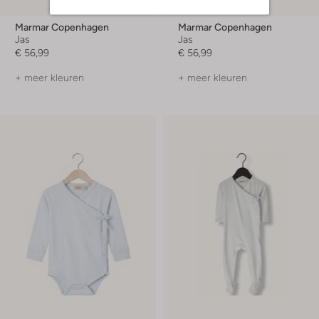
Marmar Copenhagen
Marmar Copenhagen
Jas
Jas
€ 56,99
€ 56,99
+ meer kleuren
+ meer kleuren