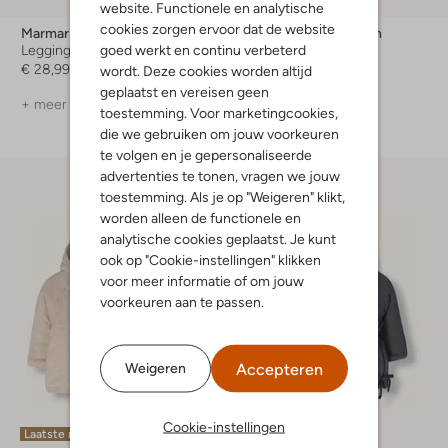
website. Functionele en analytische
cookies zorgen ervoor dat de website
Marmar Copenhagen
Marmar Copenhagen
goed werkt en continu verbeterd
Legging
Legging
€ 28,99
€ 28,99
wordt. Deze cookies worden altijd
geplaatst en vereisen geen
+ meer kleuren
+ meer kleuren
toestemming. Voor marketingcookies,
die we gebruiken om jouw voorkeuren
te volgen en je gepersonaliseerde
advertenties te tonen, vragen we jouw
toestemming. Als je op "Weigeren" klikt,
worden alleen de functionele en
analytische cookies geplaatst. Je kunt
ook op "Cookie-instellingen" klikken
voor meer informatie of om jouw
voorkeuren aan te passen.
Accepteren
Weigeren
Cookie-instellingen
Laatste maten
Laatste maten