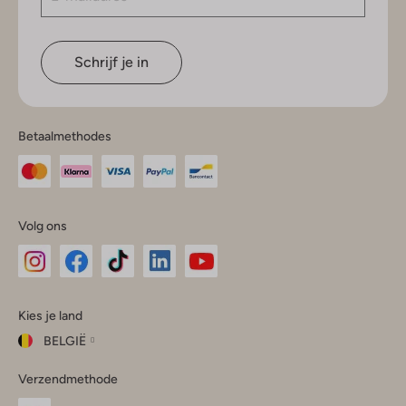
Schrijf je in
Betaalmethodes
Volg ons
Omoda
Omoda
Omoda
Omoda
Omoda
Kies je land
Instagram
Facebook
TikTok
LinkedIn
YouTube
BELGIË
Kies
Verzendmethode
je
Sluit
land