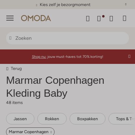
Kies zelf je bezorgmoment
Menu
Shop nu:
jouw must-haves tot 70% korting!
Terug
Marmar Copenhagen
Kleding Baby
48 items
Jassen
Rokken
Boxpakken
Tops & T-s
Marmar Copenhagen