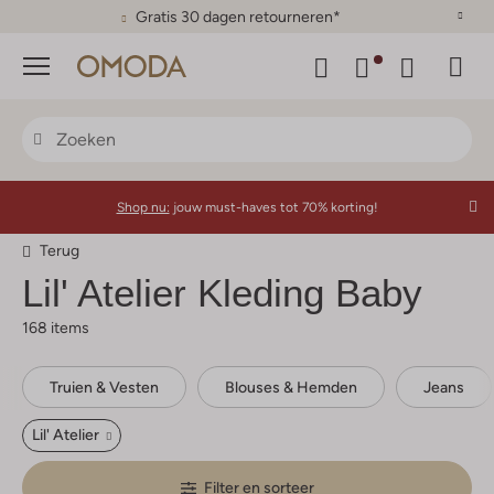
Gratis 30 dagen retourneren*
Menu
Shop nu:
jouw must-haves tot 70% korting!
Terug
Lil' Atelier
Kleding Baby
168 items
Truien & Vesten
Blouses & Hemden
Jeans
Lil' Atelier
Filter en sorteer