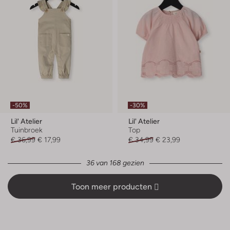
-50%
-30%
Lil' Atelier
Lil' Atelier
Tuinbroek
Top
€ 36,99
€ 17,99
€ 34,99
€ 23,99
36 van 168 gezien
Toon meer producten