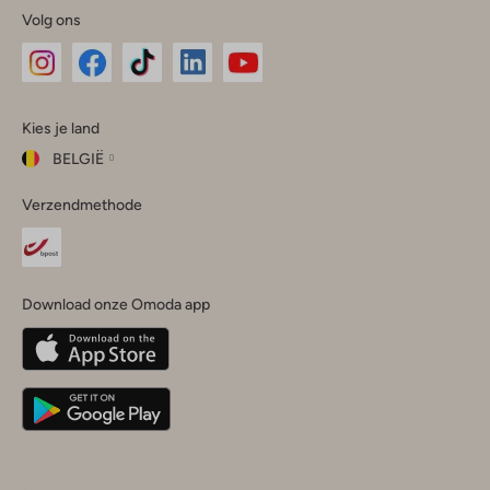
Volg ons
Omoda
Omoda
Omoda
Omoda
Omoda
Kies je land
Instagram
Facebook
TikTok
LinkedIn
YouTube
BELGIË
Kies
Verzendmethode
je
Sluit
land
Nederland
België
(Nederlands)
Download onze Omoda app
Belgique
(Français)
Deutschland