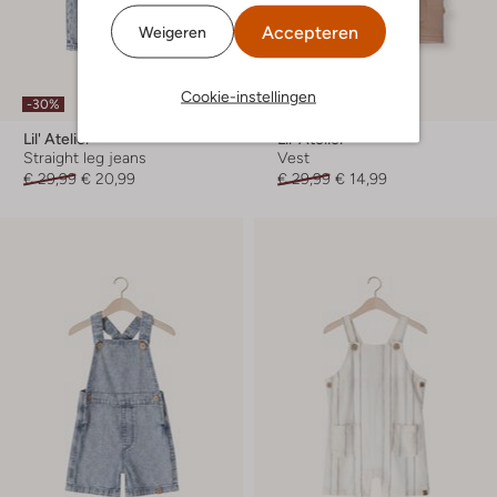
Accepteren
Weigeren
Cookie-instellingen
-30%
-50%
Lil' Atelier
Lil' Atelier
Straight leg jeans
Vest
€ 29,99
€ 20,99
€ 29,99
€ 14,99