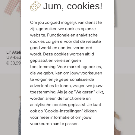
Jum, cookies!
Om jou zo goed mogelijk van dienst te
zijn, gebruiken we cookies op onze
website. Functionele en analytische
cookies zorgen ervoor dat de website
goed werkt en continu verbeterd
Lil' Atelier
Lil' Atelier
wordt. Deze cookies worden altijd
UV-badkleding
Legging
geplaatst en vereisen geen
€ 33,99
€ 17,99
toestemming. Voor marketingcookies,
die we gebruiken om jouw voorkeuren
te volgen en je gepersonaliseerde
advertenties te tonen, vragen we jouw
toestemming. Als je op "Weigeren" klikt,
worden alleen de functionele en
analytische cookies geplaatst. Je kunt
ook op "Cookie-instellingen" klikken
voor meer informatie of om jouw
voorkeuren aan te passen.