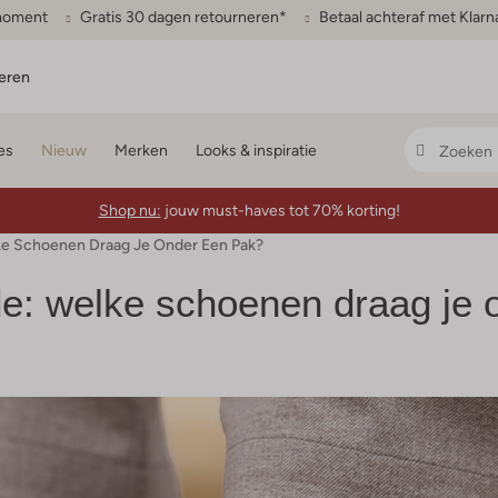
gmoment
Gratis 30 dagen retourneren*
Betaal achteraf met Klarn
eren
es
Nieuw
Merken
Looks & inspiratie
Shop nu:
jouw must-haves tot 70% korting!
e Schoenen Draag Je Onder Een Pak?
: welke schoenen draag je 