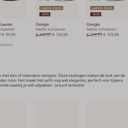
Laatste items
Laatste items
-30%
-50%
 Lauran
Giorgio
Giorgio
choenen
Nette schoenen
Nette schoenen
9
€ 99,99
€ 199,99
€ 139,99
€ 219,99
€ 109,99
kleuren
s
 met één of meerdere riempjes. Deze sluitingen maken de look van de
nder mooi. Het maakt het zelfs nog wat eleganter, perfect voor tijdens
milie waarbij je wilt uitpakken. Je kunt tenslotte