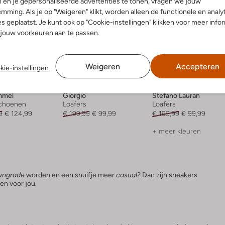
 en je gepersonaliseerde advertenties te tonen, vragen we jouw
mming. Als je op "Weigeren" klikt, worden alleen de functionele en analy
s geplaatst. Je kunt ook op "Cookie-instellingen" klikken voor meer info
jouw voorkeuren aan te passen.
Weigeren
Accepteren
Laatste items
Laatste maten
kie-instellingen
-50%
-50%
mmel
Giorgio
Stefano Lauran
choenen
Loafers
Loafers
9
€ 124,99
€ 199,99
€ 99,99
€ 199,99
€ 99,99
+ meer kleuren
wngrade
worden en een snuifje meer
casual
? Dan zijn sneakers
en voor jou.