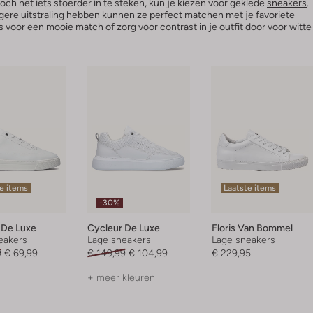
och net iets stoerder in te steken, kun je kiezen voor geklede
sneakers
.
gere uitstraling hebben kunnen ze perfect matchen met je favoriete
voor een mooie match of zorg voor contrast in je outfit door voor witte
e items
Laatste items
-30%
 De Luxe
Cycleur De Luxe
Floris Van Bommel
eakers
Lage sneakers
Lage sneakers
9
€ 69,99
€ 149,99
€ 104,99
€ 229,95
+ meer kleuren