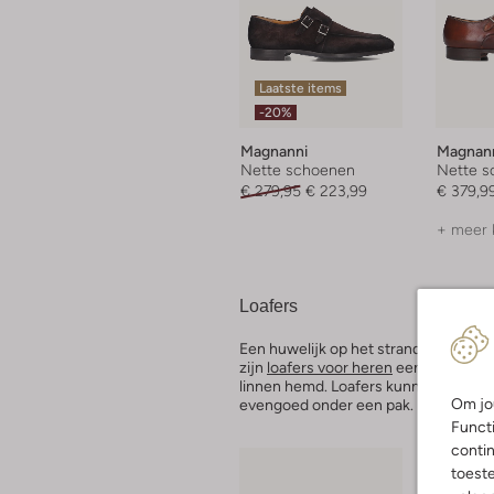
Laatste items
-20%
Magnanni
Magnan
Nette schoenen
Nette s
€ 279,95
€ 223,99
€ 379,9
+ meer 
Loafers
Een huwelijk op het strand of een me
zijn
loafers voor heren
een goede keu
linnen hemd. Loafers kunnen zowel 
Om jou
evengoed onder een pak. De ideale s
Functi
contin
toest