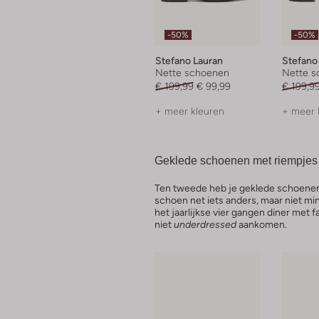
-50%
-50%
Stefano Lauran
Stefano
Nette schoenen
Nette s
€ 199,99
€ 99,99
€ 199,9
+ meer kleuren
+ meer 
Geklede schoenen met riempje
Ten tweede heb je geklede schoenen
schoen net iets anders, maar niet mi
het jaarlijkse vier gangen diner met fa
niet
underdressed
aankomen.