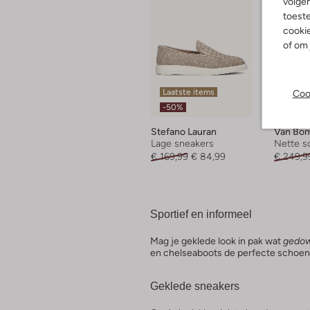
volgen
toeste
cookie
of om 
Laatste items
Coo
-50%
-50%
Stefano Lauran
Van Bo
Lage sneakers
Nette s
€ 169,99
€ 84,99
€ 249,9
Sportief en informeel
Mag je geklede look in pak wat
gedo
en chelseaboots de perfecte schoen
Geklede sneakers