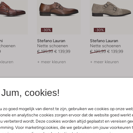
-30%
-30%
ni
Stefano Lauran
Stefano Lauran
choenen
Nette schoenen
Nette schoenen
9
€ 199,99
€ 139,99
€ 199,99
€ 139,99
kleuren
+ meer kleuren
+ meer kleuren
Jum, cookies!
er casual gelegenheid waarin je toch chic voor de dag wilt komen? Dan
ze als geklede schoen onder jouw pak met hierop bijvoorbeeld een
goed casual gecombineerd worden voor naar het werk, maar ook
 zo goed mogelijk van dienst te zijn, gebruiken we cookies op onze web
choen om ook het hele jaar door te combineren.
onele en analytische cookies zorgen ervoor dat de website goed werkt 
u verbeterd wordt. Deze cookies worden altijd geplaatst en vereisen ge
emming. Voor marketingcookies, die we gebruiken om jouw voorkeuren 