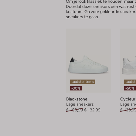
Om je look klassiek te houden, maar t
Doordat deze sneakers een wat rusti
kostuum. Ga voor gekleurde sneakers 
sneakers te gaan.
Laatste items
Laatst
-30%
-50%
Blackstone
Cycleur
Lage sneakers
Lage sn
€ 189,99
€ 132,99
€ 139,9