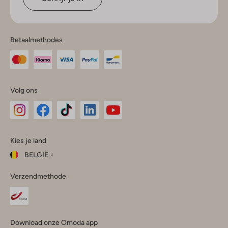
Betaalmethodes
Volg ons
Omoda
Omoda
Omoda
Omoda
Omoda
Kies je land
Instagram
Facebook
TikTok
LinkedIn
YouTube
BELGIË
Kies
Verzendmethode
je
Sluit
land
Nederland
België
(Nederlands)
Download onze Omoda app