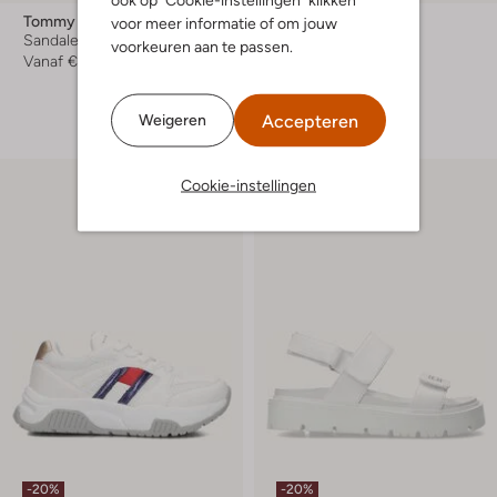
Tommy Hilfiger
Tommy Hilfiger
voor meer informatie of om jouw
Sandalen met hak
Platte sandalen
voorkeuren aan te passen.
Vanaf
€ 59,99
Vanaf
€ 74,99
+ meer kleuren
Accepteren
Weigeren
Cookie-instellingen
-20%
-20%