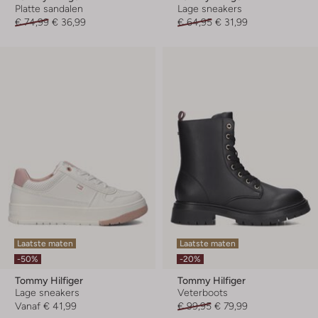
Platte sandalen
Lage sneakers
€ 74,99
€ 36,99
€ 64,95
€ 31,99
Laatste maten
Laatste maten
-50%
-20%
Tommy Hilfiger
Tommy Hilfiger
Lage sneakers
Veterboots
Vanaf
€ 41,99
€ 99,95
€ 79,99