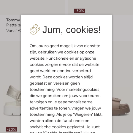
-30%
Tommy Hilfiger
Tommy Hilfiger
Platte sandalen
Lage sneakers
Jum, cookies!
Vanaf
€ 59,99
Vanaf
€ 58,99
Om jou zo goed mogelijk van dienst te
zijn, gebruiken we cookies op onze
website. Functionele en analytische
cookies zorgen ervoor dat de website
goed werkt en continu verbeterd
wordt. Deze cookies worden altijd
geplaatst en vereisen geen
toestemming. Voor marketingcookies,
die we gebruiken om jouw voorkeuren
te volgen en je gepersonaliseerde
advertenties te tonen, vragen we jouw
toestemming. Als je op "Weigeren" klikt,
worden alleen de functionele en
analytische cookies geplaatst. Je kunt
-20%
ook op "Cookie-instellingen" klikken