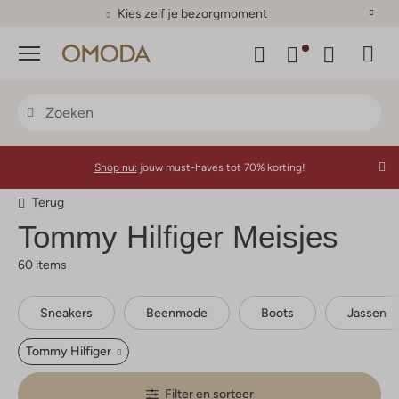
Kies zelf je bezorgmoment
Menu
Shop nu:
jouw must-haves tot 70% korting!
Terug
Tommy Hilfiger
Meisjes
60 items
Sneakers
Beenmode
Boots
Jassen
Tommy Hilfiger
Filter en sorteer