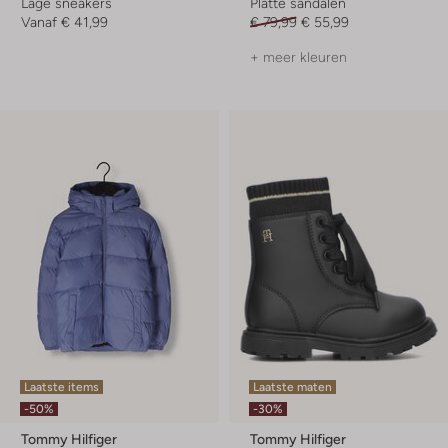
Lage sneakers
Platte sandalen
Vanaf
€ 41,99
€ 79,99
€ 55,99
+ meer kleuren
Laatste items
Laatste maten
-50%
-30%
Tommy Hilfiger
Tommy Hilfiger