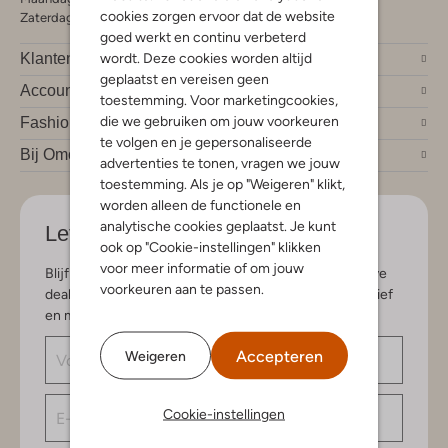
cookies zorgen ervoor dat de website
Zaterdag 09:00 - 17:00 uur
goed werkt en continu verbeterd
wordt. Deze cookies worden altijd
Klantendienst
geplaatst en vereisen geen
Account
toestemming. Voor marketingcookies,
die we gebruiken om jouw voorkeuren
Fashion trends
te volgen en je gepersonaliseerde
Bij Omoda
advertenties te tonen, vragen we jouw
toestemming. Als je op "Weigeren" klikt,
worden alleen de functionele en
analytische cookies geplaatst. Je kunt
Let's stay in touch
ook op "Cookie-instellingen" klikken
voor meer informatie of om jouw
Blijf op de hoogte van de nieuwste items en exclusieve
voorkeuren aan te passen.
deals, speciaal voor jou. Schrijf je in voor de nieuwsbrief
en maak kans op € 150,- shoptegoed.
Accepteren
Weigeren
Cookie-instellingen