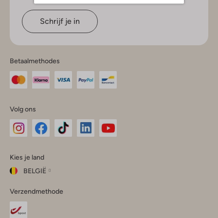
Schrijf je in
Betaalmethodes
Volg ons
Omoda
Omoda
Omoda
Omoda
Omoda
Kies je land
Instagram
Facebook
TikTok
LinkedIn
YouTube
BELGIË
Kies
Verzendmethode
je
Sluit
land
Nederland