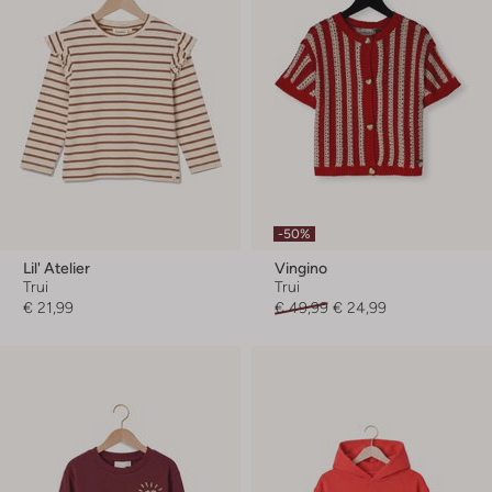
-50%
Lil' Atelier
Vingino
Trui
Trui
€ 21,99
€ 49,99
€ 24,99