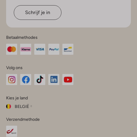
Schrijf je in
Betaalmethodes
Volg ons
Omoda
Omoda
Omoda
Omoda
Omoda
Kies je land
Instagram
Facebook
TikTok
LinkedIn
YouTube
BELGIË
Kies
Verzendmethode
je
Sluit
land
Nederland