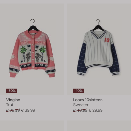
-50%
-40%
Vingino
Looxs 10sixteen
Trui
Sweater
€ 79,99
€ 39,99
€ 49,99
€ 29,99