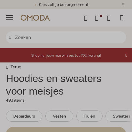
Kies zelf je bezorgmoment
Menu
Shop nu:
jouw must-haves tot 70% korting!
Terug
Hoodies en sweaters
voor meisjes
493 items
Debardeurs
Vesten
Truien
Sweaters