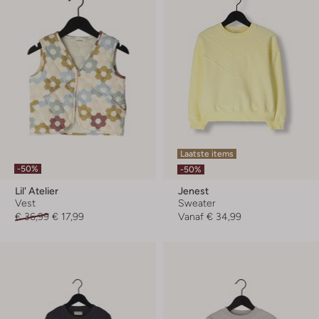
Laatste items
-50%
-50%
Lil' Atelier
Jenest
Vest
Sweater
€ 36,99
€ 17,99
Vanaf
€ 34,99