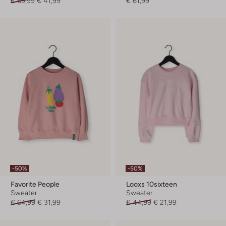
€ 69,99
€ 41,99
€ 61,99
-50%
-50%
Favorite People
Looxs 10sixteen
Sweater
Sweater
€ 64,99
€ 31,99
€ 44,99
€ 21,99