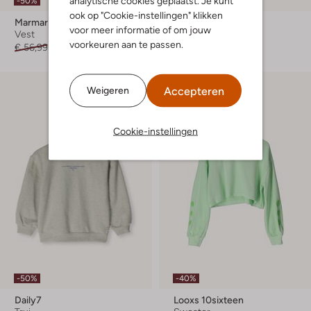
analytische cookies geplaatst. Je kunt
-50%
-50%
ook op "Cookie-instellingen" klikken
Marmar Copenhagen
Jenest
voor meer informatie of om jouw
Vest
Trui
voorkeuren aan te passen.
€ 56,99
€ 27,99
Vanaf
€ 34,99
Accepteren
Weigeren
Cookie-instellingen
-50%
-40%
Daily7
Looxs 10sixteen