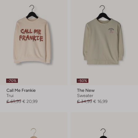
-70%
-50%
Call Me Frankie
The New
Trui
Sweater
€ 69,99
€ 20,99
€ 34,99
€ 16,99