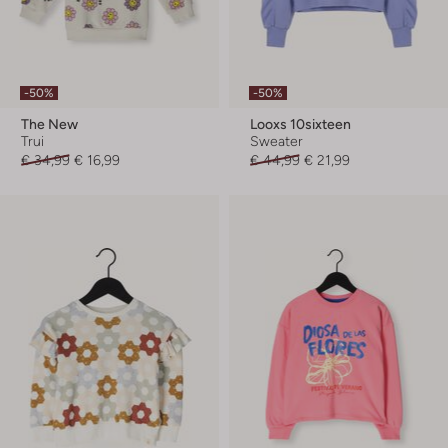
-50%
-50%
The New
Looxs 10sixteen
Trui
Sweater
€ 34,99
€ 16,99
€ 44,99
€ 21,99