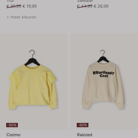
Trui
Sweater
€ 39,99
€ 19,99
€ 44,99
€ 26,99
+ meer kleuren
-50%
-50%
Cozmo
Raizzed