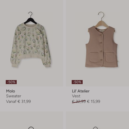
-50%
-50%
Molo
Lil' Atelier
Sweater
Vest
Vanaf
€ 31,99
€ 32,99
€ 15,99