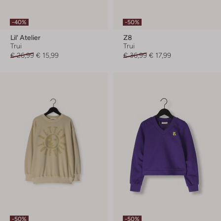
-40%
-50%
Lil' Atelier
Z8
Trui
Trui
€ 26,99
€ 15,99
€ 36,99
€ 17,99
-50%
-50%