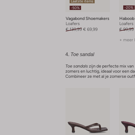
Laatste items
-20%
-50%
Vagabond Shoemakers
Haboob
Loafers
Loafers
€ 139,99
€ 69,99
€ 99,99
+ meer 
4.
Toe sandal
Toe sandals
zijn de perfecte mix van
zomers en luchtig, ideaal voor een da
Combineer ze met al je zomerse outfit