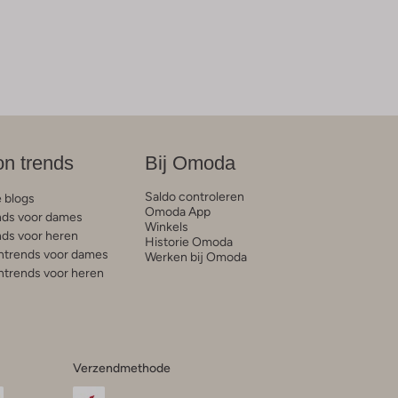
on trends
Bij Omoda
Saldo controleren
e blogs
Omoda App
ds voor dames
Winkels
ds voor heren
Historie Omoda
trends voor dames
Werken bij Omoda
trends voor heren
Verzendmethode