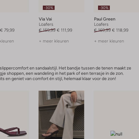
-30%
-30%
Via Vai
Paul Green
Loafers
Loafers
€ 79,99
€ 159,99
€ 111,99
€ 169,99
€ 118,99
kleuren
+ meer kleuren
+ meer kleuren
 slippercomfort en sandaalstijl. Het bandje tussen de tenen maakt ze
gje shoppen, een wandeling in het park of een terrasje in de zon.
s en geniet van comfort én stijl, helemaal klaar voor de zon!