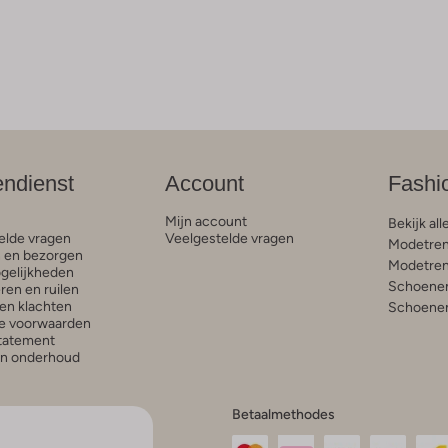
endienst
Account
Fashi
Mijn account
Bekijk all
elde vragen
Veelgestelde vragen
Modetren
n en bezorgen
Modetren
gelijkheden
Schoenen
ren en ruilen
en klachten
Schoenen
e voorwaarden
statement
en onderhoud
Betaalmethodes