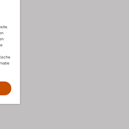
site.
en
en
te
tische
rmatie