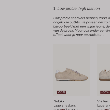
1.
Low profile, high fashion
Low profile sneakers hebben, zoals de
dagelijkse outfits. Ze passen net zo 
bijvoorbeeld met een wijde jeans, d
van de broek. Maar ook onder een linn
effect waar je naar op zoek bent.
-50%
-50%
Nubikk
Via Vai
Lage sneakers
Lage sn
€ 199,99
€ 99,99
€ 169,9