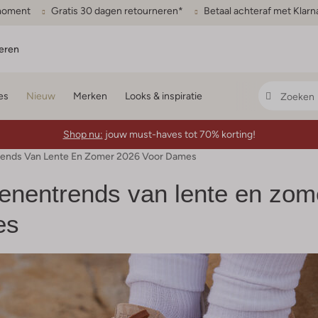
gmoment
Gratis 30 dagen retourneren*
Betaal achteraf met Klarn
eren
es
Nieuw
Merken
Looks & inspiratie
Shop nu:
jouw must-haves tot 70% korting!
trends Van Lente En Zomer 2026 Voor Dames
oenentrends van lente en zom
es