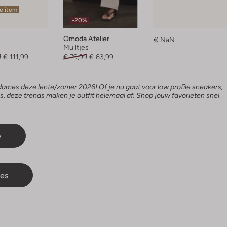
e item
-20%
Omoda Atelier
€ NaN
Muiltjes
9
€ 111,99
€ 79,99
€ 63,99
mes deze lente/zomer 2026! Of je nu gaat voor low profile sneakers,
ls, deze trends maken je outfit helemaal af. Shop jouw favorieten snel
e
es