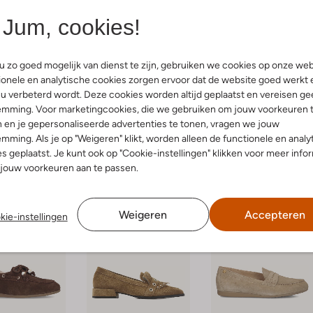
Toral
Ayana
Jum, cookies!
rsjes
Mocassins
Mocassins
9
€ 69,99
€ 179,99
€ 125,99
€ 149,99
€ 104,99
kleuren
+ meer kleuren
 zo goed mogelijk van dienst te zijn, gebruiken we cookies op onze web
onele en analytische cookies zorgen ervoor dat de website goed werkt 
u verbeterd wordt. Deze cookies worden altijd geplaatst en vereisen ge
emming. Voor marketingcookies, die we gebruiken om jouw voorkeuren 
or een stijlvolle look. Dit seizoen zien we vooral de
boat
loafer, plooien
 en je gepersonaliseerde advertenties te tonen, vragen we jouw
n. De
boat
loafer geeft je outfit een speelse, casual
touch
en combineert
mming. Als je op "Weigeren" klikt, worden alleen de functionele en analy
. De plooien loafer voegt juist een vleugje elegantie toe dankzij de
s geplaatst. Je kunt ook op "Cookie-instellingen" klikken voor meer info
idi-jurk. En voor de warmere dagen zijn loafer-muiltjes ideaal: luchtig,
 maxi-rok.
jouw voorkeuren aan te passen.
Weigeren
Accepteren
kie-instellingen