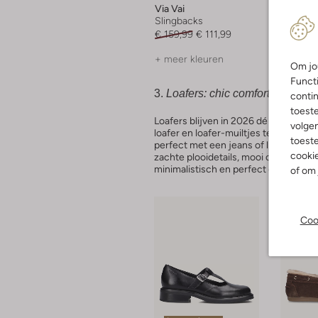
Via Vai
Blasz
Slingbacks
Enkellaa
€ 159,99
€ 111,99
€ 139,9
+ meer kleuren
+ meer 
Om jou
Functi
3.
Loafers: chic comfort
contin
toest
Loafers blijven in 2026 dé favoriet vo
volgen
loafer en loafer-muiltjes terugkome
toeste
perfect met een jeans of linnen broek
cookie
zachte plooidetails, mooi onder een m
minimalistisch en perfect onder een
of om 
Coo