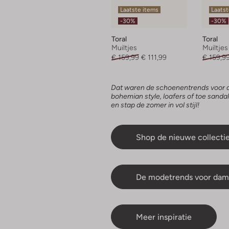
Laatste items
Laatst
-30%
-30%
Toral
Toral
Muiltjes
Muiltjes
€ 159,99
€ 111,99
€ 159,9
Dat waren de schoenentrends voor da
bohemian style, loafers of toe sanda
en stap de zomer in vol stijl!
Shop de nieuwe collecti
De modetrends voor dam
Meer inspiratie