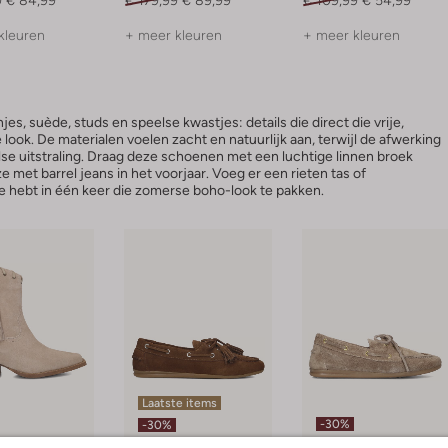
kleuren
+ meer kleuren
+ meer kleuren
jes, suède, studs en speelse kwastjes: details die direct die vrije,
ook. De materialen voelen zacht en natuurlijk aan, terwijl de afwerking
else uitstraling. Draag deze schoenen met een luchtige linnen broek
 met barrel jeans in het voorjaar. Voeg er een rieten tas of
je hebt in één keer die zomerse boho-look te pakken.
Laatste items
-30%
-30%