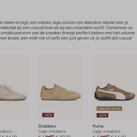
 naam al zegt, een slanke, lage zool en zijn daardoor ideaal voor je
makkelijk bij een casual look als bij een stoerdere outfit. Combineer ze
e smalle pasvorm van de sneaker brengt perfect balans met het volume
en broek, een midi-rok of zelfs een jurk geven ze je outfit dat casual
Laatste items
-50%
-50%
Shabbies
Puma
eakers
Lage sneakers
Lage sneakers
9
€ 84,99
€ 179,99
€ 89,99
€ 109,99
€ 54,99