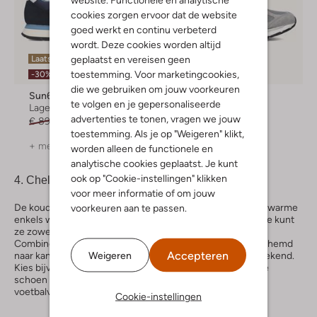
cookies zorgen ervoor dat de website
goed werkt en continu verbeterd
wordt. Deze cookies worden altijd
geplaatst en vereisen geen
Laatste items
toestemming. Voor marketingcookies,
-20%
-30%
die we gebruiken om jouw voorkeuren
Sun68
New Balance
te volgen en je gepersonaliseerde
Lage sneakers
Lage sneakers
advertenties te tonen, vragen we jouw
€ 89,99
€ 62,99
€ 149,99
€ 119,99
toestemming. Als je op "Weigeren" klikt,
+ meer kleuren
worden alleen de functionele en
analytische cookies geplaatst. Je kunt
ook op "Cookie-instellingen" klikken
4.
Chelsea boots
voor meer informatie of om jouw
De koudere dagen komen steeds dichterbij en als je voor warme
voorkeuren aan te passen.
enkels wilt gaan, dan zijn chelsea boots de ideale keuze. Je kunt
ze zowel naar kantoor dragen als casual in het weekend.
Combineer ze bijvoorbeeld met een pantalon en een overhemd
Accepteren
Weigeren
naar kantoor, en met een gebreide trui en jeans in het weekend.
Kies bijvoorbeeld voor de boots van
Blundstone
: de ideale
schoen wanneer je graag buiten bezig bent of langs het
voetbalveld staat op de vroege zaterdagochtend.
Cookie-instellingen