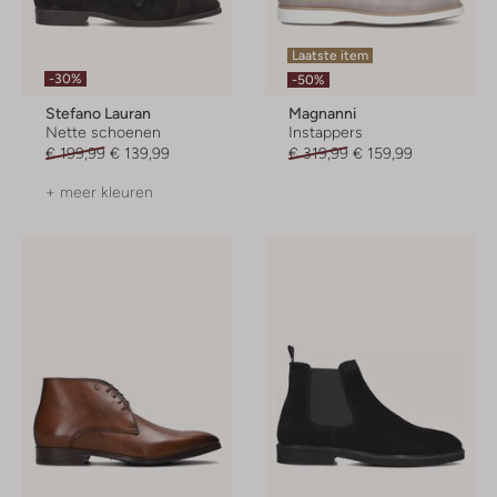
Laatste item
-30%
-50%
Stefano Lauran
Magnanni
Nette schoenen
Instappers
€ 199,99
€ 139,99
€ 319,99
€ 159,99
+ meer kleuren