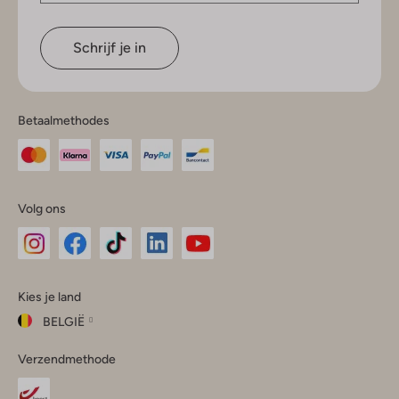
Schrijf je in
Betaalmethodes
Volg ons
Omoda
Omoda
Omoda
Omoda
Omoda
Kies je land
Instagram
Facebook
TikTok
LinkedIn
YouTube
BELGIË
Kies
Verzendmethode
je
Sluit
land