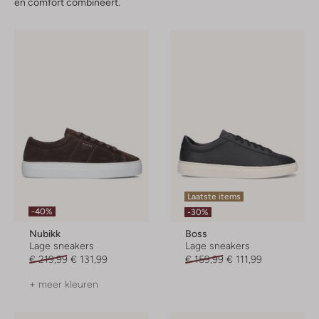
en comfort combineert.
Laatste items
-40%
-30%
Nubikk
Boss
Lage sneakers
Lage sneakers
€ 219,99
€ 131,99
€ 159,99
€ 111,99
+ meer kleuren