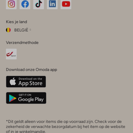
Omoda
Omoda
Omoda
Omoda
Omoda
Kies je land
Instagram
Facebook
TikTok
LinkedIn
YouTube
BELGIË
Kies
Verzendmethode
je
Sluit
land
Nederland
België
(Nederlands)
Download onze Omoda app
Belgique
(Français)
Deutschland
*Dit geldt alleen voor items die op voorraad zijn. Check voor de
zekerheid de verwachte bezorgdatum bij het item op de website
of in je winkelmandje.