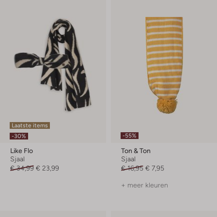
Laatste items
-55%
-30%
Like Flo
Ton & Ton
Sjaal
Sjaal
€ 34,99
€ 23,99
€ 16,95
€ 7,95
+ meer kleuren