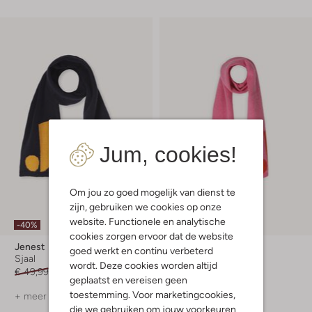
Jum, cookies!
Om jou zo goed mogelijk van dienst te
zijn, gebruiken we cookies op onze
website. Functionele en analytische
-40%
-40%
cookies zorgen ervoor dat de website
Jenest
Jenest
goed werkt en continu verbeterd
Sjaal
Sjaal
wordt. Deze cookies worden altijd
€ 49,99
€ 29,99
€ 49,99
€ 29,99
geplaatst en vereisen geen
toestemming. Voor marketingcookies,
+ meer kleuren
+ meer kleuren
die we gebruiken om jouw voorkeuren