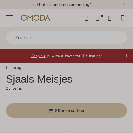
Kies zelf je bezorgmoment
Menu
Shop nu:
jouw must-haves tot 70% korting!
Terug
Sjaals Meisjes
23 items
Filter en sorteer