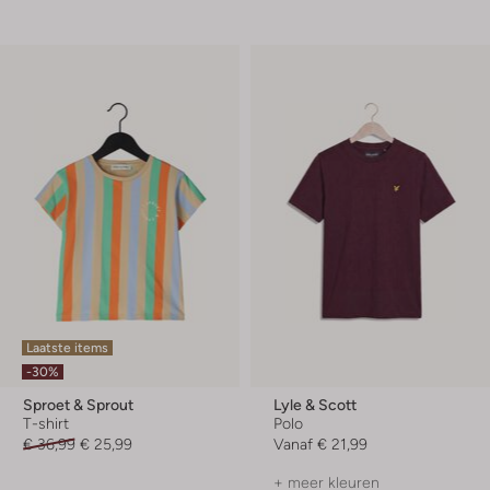
Laatste items
-30%
Sproet & Sprout
Lyle & Scott
T-shirt
Polo
€ 36,99
€ 25,99
Vanaf
€ 21,99
+ meer kleuren