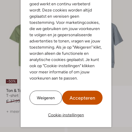
goed werkt en continu verbeterd
wordt. Deze cookies worden altijd
geplaatst en vereisen geen
toestemming. Voor marketingcookies,
die we gebruiken om jouw voorkeuren
te volgen en je gepersonaliseerde
advertenties te tonen, vragen we jouw
toestemming. Als je op "Weigeren" klikt,
worden alleen de functionele en
analytische cookies geplaatst. Je kunt
ook op "Cookie-instellingen" klikken
voor meer informatie of om jouw
voorkeuren aan te passen.
-50%
Ton & Ton
Lil' Atelier
T-shirt
T-shirt
Accepteren
Weigeren
€ 37,99
€ 18,99
€ 24,99
+ meer kleuren
Cookie-instellingen