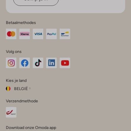
Betaalmethodes
Volg ons
Omoda
Omoda
Omoda
Omoda
Omoda
Kies je land
Instagram
Facebook
TikTok
LinkedIn
YouTube
BELGIË
Kies
Verzendmethode
je
Sluit
land
Nederland
België
(Nederlands)
Download onze Omoda app