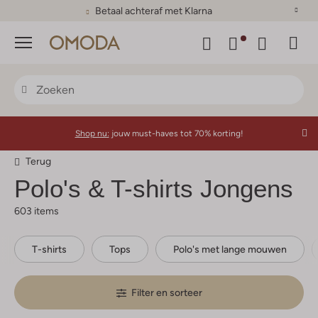
Betaal achteraf met Klarna
Menu
Shop nu:
jouw must-haves tot 70% korting!
Terug
Polo's & T-shirts Jongens
603 items
T-shirts
Tops
Polo's met lange mouwen
Filter en sorteer