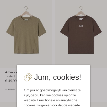
American Vintage
The New
Jum, cookies!
T-shirt
Polo
€ 49,99
€ 29,99
+ meer kleuren
Om jou zo goed mogelijk van dienst te
zijn, gebruiken we cookies op onze
website. Functionele en analytische
cookies zorgen ervoor dat de website