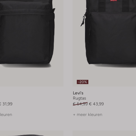
-20%
Levi's
Rugtas
€ 31,99
€ 54,99
€ 43,99
leuren
+ meer kleuren