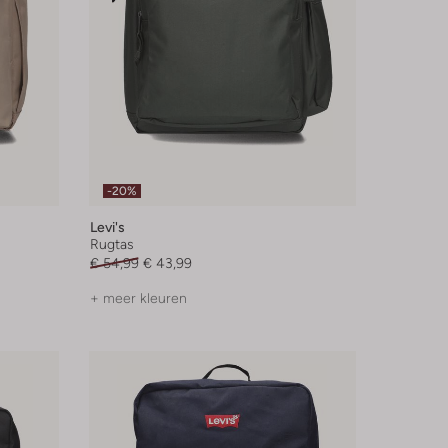
-20%
Levi's
Rugtas
€ 54,99
€ 43,99
+ meer kleuren