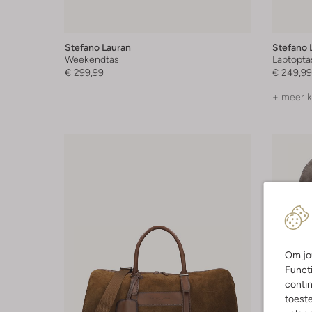
Stefano Lauran
Stefano 
Weekendtas
Laptopta
€ 299,99
€ 249,99
+ meer k
Om jou
Functi
contin
toest