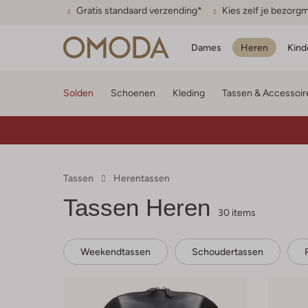
Gratis standaard verzending*
Kies zelf je bezor
Dames
Heren
Kind
Solden
Schoenen
Kleding
Tassen & Accessoir
Tassen
Herentassen
Tassen Heren
30 items
Weekendtassen
Schoudertassen