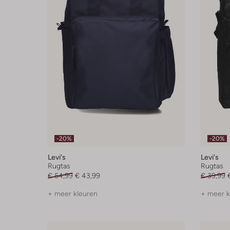
-20%
-20%
Levi's
Levi's
Rugtas
Rugtas
€ 54,99
€ 43,99
€ 39,99
+ meer kleuren
+ meer k