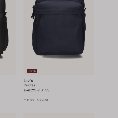
-20%
Levi's
Rugtas
€ 39,99
€ 31,99
+ meer kleuren