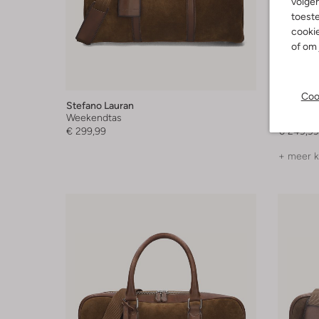
volgen
toeste
cookie
of om 
Coo
Stefano Lauran
Stefano 
Weekendtas
Rugtas
€ 299,99
€ 249,99
+ meer k