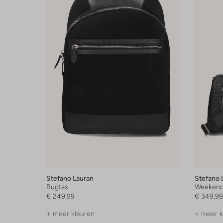
Stefano Lauran
Stefano 
Rugtas
Weekend
€ 249,99
€ 349,99
+ meer kleuren
+ meer k