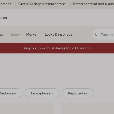
gmoment
Gratis 30 dagen retourneren*
Betaal achteraf met Klarn
eren
es
Nieuw
Merken
Looks & inspiratie
Shop nu:
jouw must-haves tot 70% korting!
Rugtassen
Laptoptassen
Reportertas