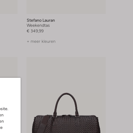
Stefano Lauran
Weekendtas
€ 349,99
+ meer kleuren
site.
en
en
te