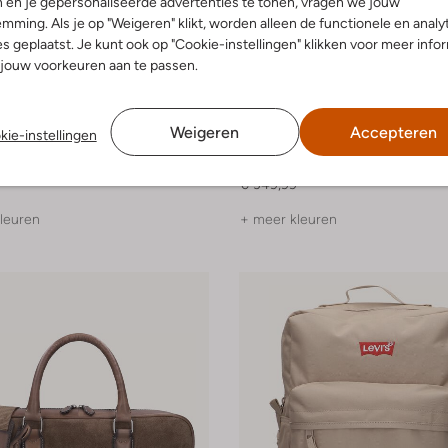
 en je gepersonaliseerde advertenties te tonen, vragen we jouw
mming. Als je op "Weigeren" klikt, worden alleen de functionele en analy
s geplaatst. Je kunt ook op "Cookie-instellingen" klikken voor meer info
jouw voorkeuren aan te passen.
Weigeren
Accepteren
kie-instellingen
Lauran
Stefano Lauran
Weekendtas
€ 349,99
leuren
+ meer kleuren