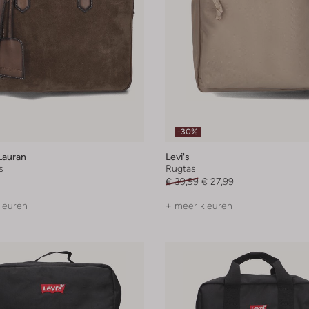
-30%
Lauran
Levi's
s
Rugtas
€ 39,99
€ 27,99
leuren
+ meer kleuren