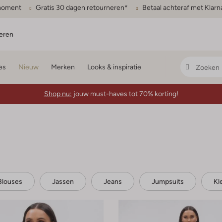
gmoment
Gratis 30 dagen retourneren*
Betaal achteraf met Klarn
eren
es
Nieuw
Merken
Looks & inspiratie
Shop nu:
jouw must-haves tot 70% korting!
Blouses
Jassen
Jeans
Jumpsuits
Kl