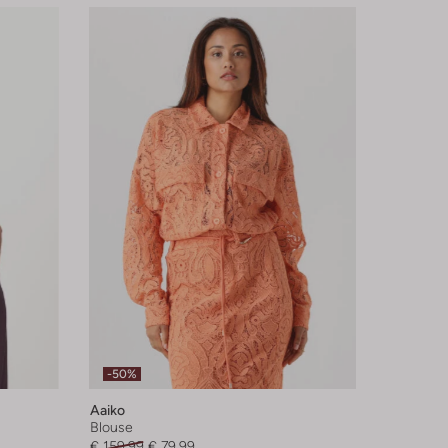
-50%
Aaiko
Blouse
€ 159,99
€ 79,99