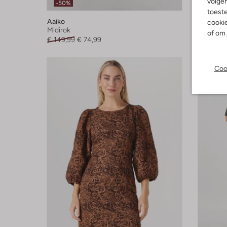
volgen
-50%
-50%
toeste
Aaiko
Aaiko
cookie
Midirok
Top
of om 
€ 149,99
€ 74,99
€ 79,99
Coo