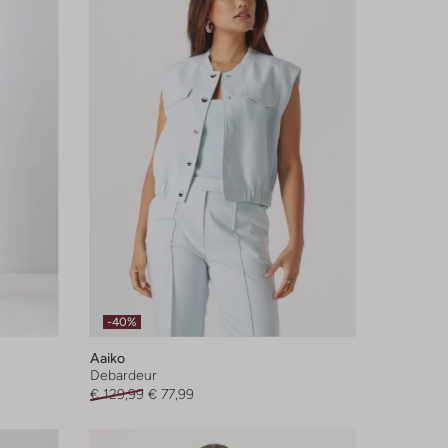
-40%
Aaiko
Debardeur
€ 129,99
€ 77,99