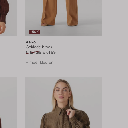
-50%
Aaiko
Geklede broek
€ 124,99
€ 61,99
+ meer kleuren