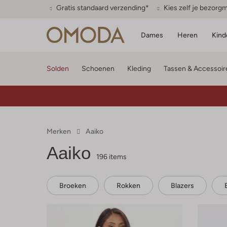
Gratis standaard verzending*
Kies zelf je bezor
Dames
Heren
Kind
Solden
Schoenen
Kleding
Tassen & Accessoir
Merken
Aaiko
Aaiko
196 items
Broeken
Rokken
Blazers