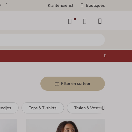
a
Klantendienst
Boutiques
Filter en sorteer
eedjes
Tops & T-shirts
Truien & Vesten