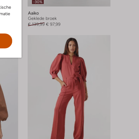
-30%
tische
Aaiko
rmatie
Geklede broek
€ 139,99
€ 97,99