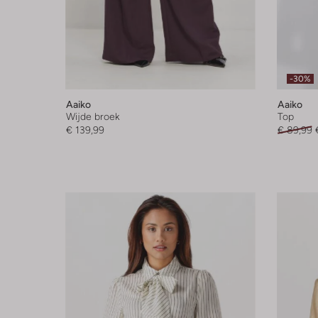
-30%
Aaiko
Aaiko
Wijde broek
Top
€ 139,99
€ 89,99