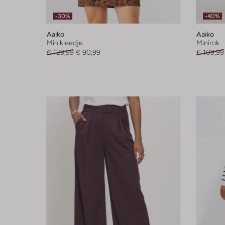
-30%
-40%
Aaiko
Aaiko
Minikleedje
Minirok
€ 129,99
€ 90,99
€ 109,99