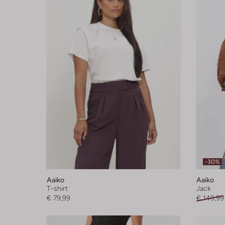
-30%
Aaiko
Aaiko
T-shirt
Jack
€ 79,99
€ 149,99