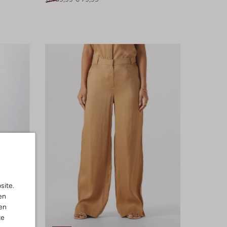
site.
en
en
te