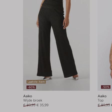
Laatste item
-50%
-60%
Aaiko
Aaiko
Wijde broek
Top
€ 89,99
€ 35,99
€ 89,99