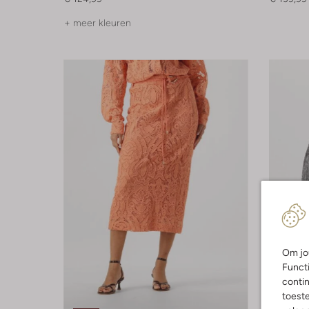
+ meer kleuren
Om jou
Functi
contin
toest