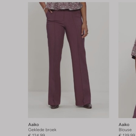
Aaiko
Aaiko
Geklede broek
Blouse
€ 124,99
€ 139,99