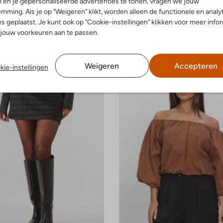
 en je gepersonaliseerde advertenties te tonen, vragen we jouw
-30%
mming. Als je op "Weigeren" klikt, worden alleen de functionele en analy
Aaiko
s geplaatst. Je kunt ook op "Cookie-instellingen" klikken voor meer info
Maxikleedje
jouw voorkeuren aan te passen.
€ 39,99
€ 169,99
€ 118,99
Weigeren
Accepteren
kie-instellingen