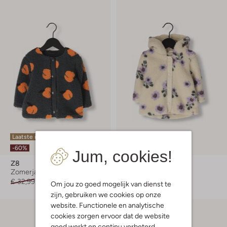
Laatste item
Laatste item
-60%
-30%
Jum, cookies!
Z8
Z8
Zomerjas
Teddy jas
€ 32,99
€ 12,99
€ 36,99
€ 25,99
Om jou zo goed mogelijk van dienst te
zijn, gebruiken we cookies op onze
website. Functionele en analytische
cookies zorgen ervoor dat de website
goed werkt en continu verbeterd