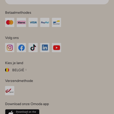
Betaalmethodes
Volg ons
Omoda
Omoda
Omoda
Omoda
Omoda
Kies je land
Instagram
Facebook
TikTok
LinkedIn
YouTube
BELGIË
Kies
Verzendmethode
je
Sluit
land
Nederland
België
(Nederlands)
Download onze Omoda app
Belgique
(Français)