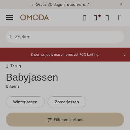
Gratis 30 dagen retourneren*
Menu
Shop nu:
jouw must-haves tot 70% korting!
Terug
Babyjassen
8 items
Winterjassen
Zomerjassen
Filter en sorteer