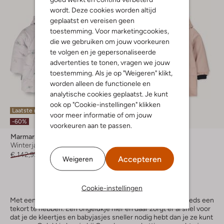
wordt. Deze cookies worden altijd
geplaatst en vereisen geen
toestemming. Voor marketingcookies,
die we gebruiken om jouw voorkeuren
te volgen en je gepersonaliseerde
advertenties te tonen, vragen we jouw
toestemming. Als je op "Weigeren" klikt,
worden alleen de functionele en
analytische cookies geplaatst. Je kunt
ook op "Cookie-instellingen" klikken
Laatste maten
Laatste items
voor meer informatie of om jouw
-60%
-50%
voorkeuren aan te passen.
Marmar Copenhagen
Petit Bateau
Winterjas
Zomerjas
€ 142,95
€ 56,99
€ 94,99
€ 46,99
Accepteren
Weigeren
Cookie-instellingen
Met een baby in huis lijk je aan kleertjes en babyjasjes steeds een
tekort te hebben. Een ongelukje hier en daar zorgt er al snel voor
dat je de kleertjes en babyjasjes sneller nodig hebt dan je ze kunt