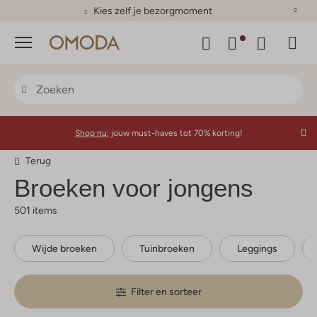
Kies zelf je bezorgmoment
Menu
Shop nu:
jouw must-haves tot 70% korting!
Terug
Broeken voor jongens
501 items
Wijde broeken
Tuinbroeken
Leggings
Filter en sorteer