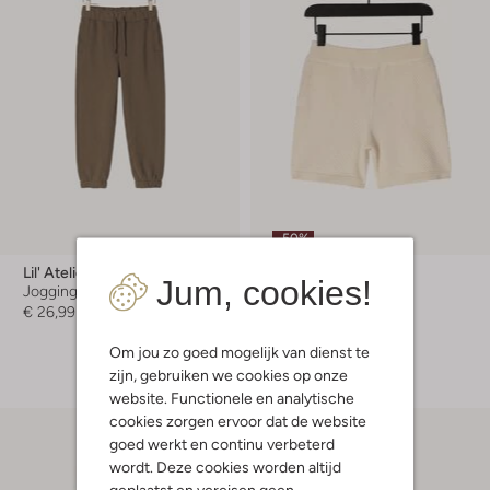
-50%
Lil' Atelier
Ton & Ton
Jum, cookies!
Joggingbroek
Korte broek
€ 26,99
€ 54,99
€ 26,99
+ meer kleuren
Om jou zo goed mogelijk van dienst te
zijn, gebruiken we cookies op onze
website. Functionele en analytische
cookies zorgen ervoor dat de website
goed werkt en continu verbeterd
wordt. Deze cookies worden altijd
geplaatst en vereisen geen