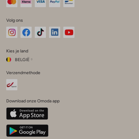
Volg ons
Omoda
Omoda
Omoda
Omoda
Omoda
Kies je land
Instagram
Facebook
TikTok
LinkedIn
YouTube
BELGIË
Kies
Verzendmethode
je
Sluit
land
Nederland
België
(Nederlands)
Download onze Omoda app
Belgique
(Français)
Deutschland