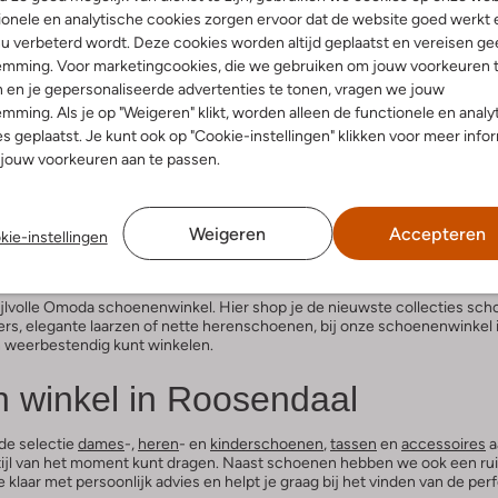
onele en analytische cookies zorgen ervoor dat de website goed werkt 
u verbeterd wordt. Deze cookies worden altijd geplaatst en vereisen ge
emming. Voor marketingcookies, die we gebruiken om jouw voorkeuren 
 en je gepersonaliseerde advertenties te tonen, vragen we jouw
mming. Als je op "Weigeren" klikt, worden alleen de functionele en analy
s geplaatst. Je kunt ook op "Cookie-instellingen" klikken voor meer info
jouw voorkeuren aan te passen.
Weigeren
Accepteren
kie-instellingen
nkel in Roosendaal
ijlvolle Omoda schoenenwinkel. Hier shop je de nieuwste collecties sc
rs, elegante laarzen of nette herenschoenen, bij onze schoenenwinkel i
n weerbestendig kunt winkelen.
n winkel in Roosendaal
de selectie
dames
-,
heren
- en
kinderschoenen
,
tassen
en
accessoires
a
de stijl van het moment kunt dragen. Naast schoenen hebben we ook een 
klaar met persoonlijk advies en helpt je graag bij het vinden van de pe