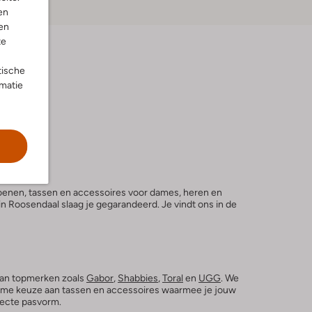
en
en
te
tische
rmatie
hoenen, tassen en accessoires voor dames, heren en
n Roosendaal slaag je gegarandeerd. Je vindt ons in de
an topmerken zoals
Gabor
,
Shabbies
,
Toral
en
UGG
. We
ruime keuze aan tassen en accessoires waarmee je jouw
rfecte pasvorm.