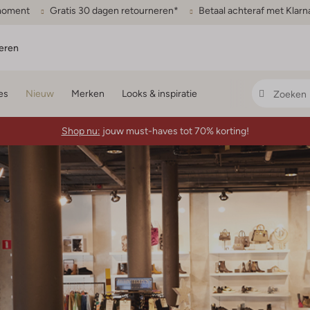
gmoment
Gratis 30 dagen retourneren*
Betaal achteraf met Klarn
eren
es
Nieuw
Merken
Looks & inspiratie
Shop nu:
jouw must-haves tot 70% korting!