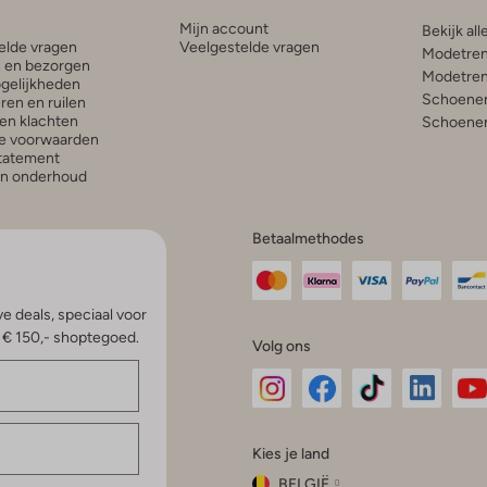
Mijn account
Bekijk all
elde vragen
Veelgestelde vragen
Modetren
n en bezorgen
Modetren
gelijkheden
Schoenen
ren en ruilen
en klachten
Schoenen
e voorwaarden
statement
en onderhoud
Betaalmethodes
e deals, speciaal voor
p € 150,- shoptegoed.
Volg ons
Omoda
Omoda
Omoda
Omoda
Om
Kies je land
Instagram
Facebook
TikTok
LinkedI
Yo
BELGIË