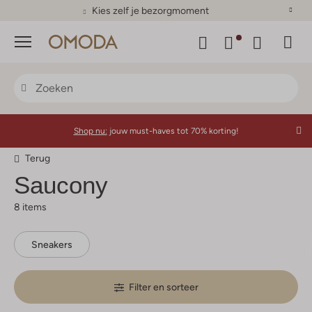
Kies zelf je bezorgmoment
Menu
Shop nu:
jouw must-haves tot 70% korting!
Terug
Saucony
8 items
Sneakers
Filter en sorteer