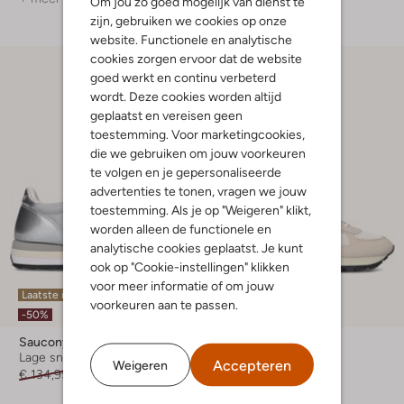
Om jou zo goed mogelijk van dienst te
zijn, gebruiken we cookies op onze
website. Functionele en analytische
cookies zorgen ervoor dat de website
goed werkt en continu verbeterd
wordt. Deze cookies worden altijd
geplaatst en vereisen geen
toestemming. Voor marketingcookies,
die we gebruiken om jouw voorkeuren
te volgen en je gepersonaliseerde
advertenties te tonen, vragen we jouw
toestemming. Als je op "Weigeren" klikt,
worden alleen de functionele en
analytische cookies geplaatst. Je kunt
ook op "Cookie-instellingen" klikken
voor meer informatie of om jouw
Laatste item
Laatste maten
voorkeuren aan te passen.
-50%
-50%
Saucony
Saucony
Lage sneakers
Lage sneakers
Accepteren
Weigeren
€ 134,95
€ 66,99
€ 134,95
€ 66,99