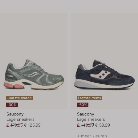
Laatste maten
Laatste items
-30%
-60%
Saucony
Saucony
Lage sneakers
Lage sneakers
€ 179,95
€ 125,99
€ 149,99
€ 59,99
+ meer kleuren