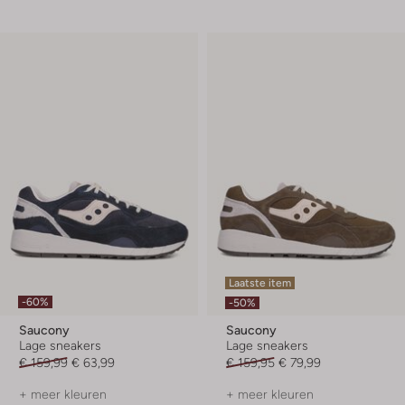
Laatste item
-60%
-50%
Saucony
Saucony
Lage sneakers
Lage sneakers
€ 159,99
€ 63,99
€ 159,95
€ 79,99
+ meer kleuren
+ meer kleuren