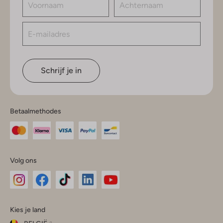
Schrijf je in
Betaalmethodes
Volg ons
Omoda
Omoda
Omoda
Omoda
Omoda
Kies je land
Instagram
Facebook
TikTok
LinkedIn
YouTube